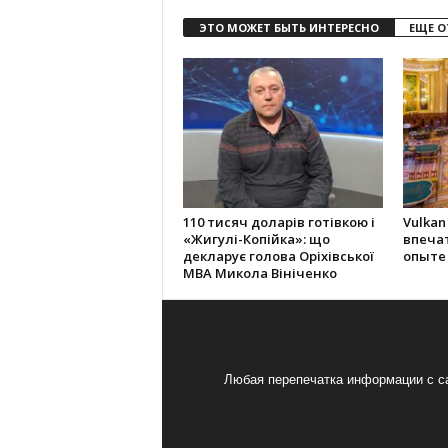
ЭТО МОЖЕТ БЫТЬ ИНТЕРЕСНО
ЕЩЕ О
110 тисяч доларів готівкою і
Vulkan
«Жигулі-Копійка»: що
впеча
декларує голова Оріхівської
опыте
МВА Микола Вініченко
Любая перепечатка информации с са