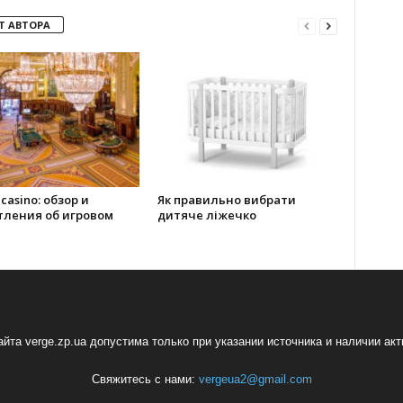
Т АВТОРА
 casino: обзор и
Як правильно вибрати
тления об игровом
дитяче ліжечко
йта verge.zp.ua допустима только при указании источника и наличии ак
Свяжитесь с нами:
vergeua2@gmail.com