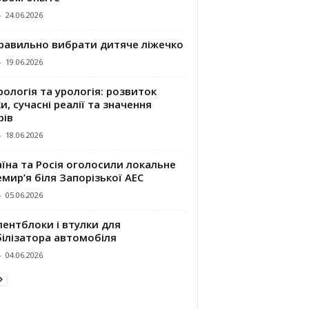
-
24.06.2026
правильно вибрати дитяче ліжечко
-
19.06.2026
ологія та урологія: розвиток
и, сучасні реалії та значення
рів
-
18.06.2026
їна та Росія оголосили локальне
мир’я біля Запорізької АЕС
-
05.06.2026
ентблоки і втулки для
білізатора автомобіля
-
04.06.2026