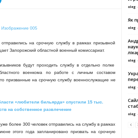
oleg
Як 
oleg
Андр
 отправились на срочную службу в рамках призывной
наук
щает Запорожский областной военный комиссариат.
ліка
oleg
ризывников будут проходить службу в отдельно полке
областного военкома по работе с личным составом
Укра
пере
что призванные на срочную службу военнослужащие не
oleg
Сайл
ласти «любители бильярда» спустили 15 тыс.
ста
тв на собственное развлечение
oleg
 уже более 300 человек отправились на службу в рамках
июне этого года запланировано призвать на срочную