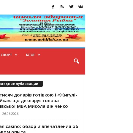
СПОРТ
БЛОГ
следние публикации
тисяч доларів готівкою і «Жигулі-
йка»: що декларує голова
івської МВА Микола Вініченко
-
26.06.2026
an casino: обзор и впечатления об
овом опыте