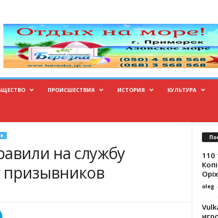
БЩЕСТВО
ПРОИСШЕСТВИЯ
ИСТОРИЯ
КУЛЬТУРА
В
По
равили на службу
110 
Копі
у призывников
Оріх
oleg
Vulk
игр