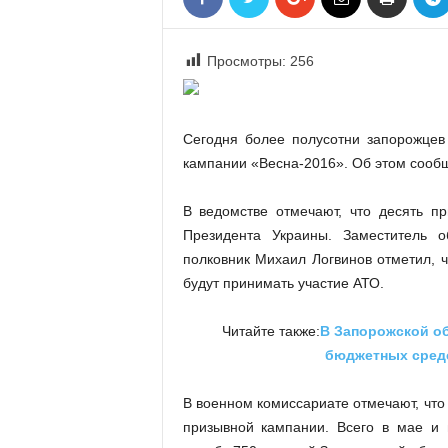
«
В
Е
Просмотры:
256
Р
Ж
Е
Сегодня более полусотни запорожцев
»
кампании «Весна-2016». Об этом сооб
В ведомстве отмечают, что десять п
Президента Украины. Заместитель 
полковник Михаил Логвинов отметил, 
будут принимать участие АТО.
Читайте также:
В Запорожской об
бюджетных средс
В военном комиссариате отмечают, что
призывной кампании. Всего в мае и 