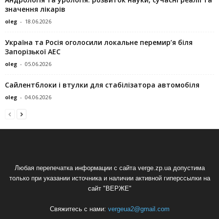
значення лікарів
oleg
-
18.06.2026
Україна та Росія оголосили локальне перемир’я біля
Запорізької АЕС
oleg
-
05.06.2026
Сайлентблоки і втулки для стабілізатора автомобіля
oleg
-
04.06.2026
Любая перепечатка информации с сайта verge.zp.ua допустима
только при указании источника и наличии активной гиперссылки на
сайт "ВЕРЖЕ"
Свяжитесь с нами:
vergeua2@gmail.com