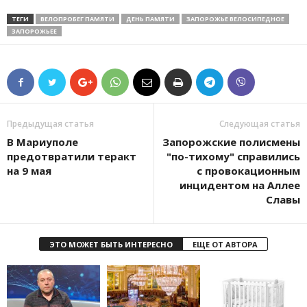
ТЕГИ
ВЕЛОПРОБЕГ ПАМЯТИ
ДЕНЬ ПАМЯТИ
ЗАПОРОЖЬЕ ВЕЛОСИПЕДНОЕ
ЗАПОРОЖЬЕЕ
Предыдущая статья
Следующая статья
В Мариуполе
Запорожские полисмены
предотвратили теракт
"по-тихому" справились
на 9 мая
с провокационным
инцидентом на Аллее
Славы
ЭТО МОЖЕТ БЫТЬ ИНТЕРЕСНО
ЕЩЕ ОТ АВТОРА