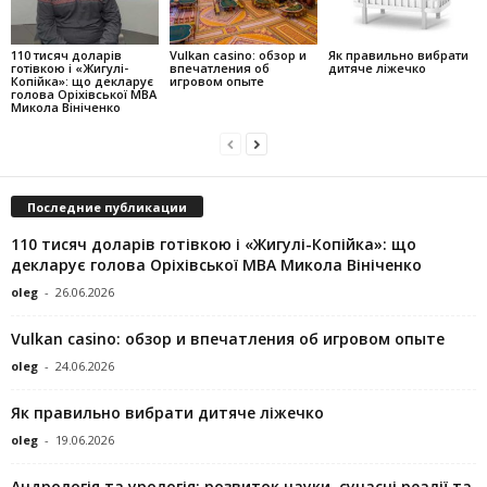
110 тисяч доларів
Vulkan casino: обзор и
Як правильно вибрати
готівкою і «Жигулі-
впечатления об
дитяче ліжечко
Копійка»: що декларує
игровом опыте
голова Оріхівської МВА
Микола Вініченко
Последние публикации
110 тисяч доларів готівкою і «Жигулі-Копійка»: що
декларує голова Оріхівської МВА Микола Вініченко
oleg
-
26.06.2026
Vulkan casino: обзор и впечатления об игровом опыте
oleg
-
24.06.2026
Як правильно вибрати дитяче ліжечко
oleg
-
19.06.2026
Андрологія та урологія: розвиток науки, сучасні реалії та