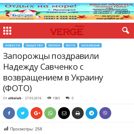
НОВОСТИ
ОБЩЕСТВО
РЕГИОН
ФОТО
ЭКСКЛЮЗИВ
Запорожцы поздравили
Надежду Савченко с
возвращением в Украину
(ФОТО)
От
olbolab
-
27.05.2016
1585
0
Просмотры:
258