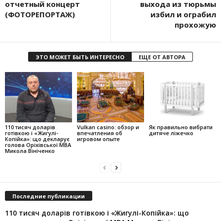
отчетный концерт
выхода из тюрьмы
(ФОТОРЕПОРТАЖ)
избил и ограбил
прохожую
ЭТО МОЖЕТ БЫТЬ ИНТЕРЕСНО
ЕЩЕ ОТ АВТОРА
110 тисяч доларів
Vulkan casino: обзор и
Як правильно вибрати
готівкою і «Жигулі-
впечатления об
дитяче ліжечко
Копійка»: що декларує
игровом опыте
голова Оріхівської МВА
Микола Вініченко
Последние публикации
110 тисяч доларів готівкою і «Жигулі-Копійка»: що