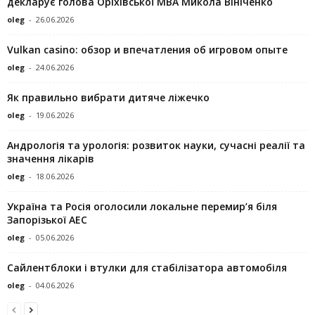
декларує голова Оріхівської МВА Микола Вініченко
oleg
-
26.06.2026
Vulkan casino: обзор и впечатления об игровом опыте
oleg
-
24.06.2026
Як правильно вибрати дитяче ліжечко
oleg
-
19.06.2026
Андрологія та урологія: розвиток науки, сучасні реалії та
значення лікарів
oleg
-
18.06.2026
Україна та Росія оголосили локальне перемир’я біля
Запорізької АЕС
oleg
-
05.06.2026
Сайлентблоки і втулки для стабілізатора автомобіля
oleg
-
04.06.2026