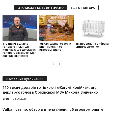
ЭТО МОЖЕТ БЫТЬ ИНТЕРЕСНО
ЕЩЕ ОТ АВТОРА
110 тисяч доларів
Vulkan casino: обзор и
Як правильно вибрати
готівкою і «Жигулі-
впечатления об
дитяче ліжечко
Копійка»: що декларує
игровом опыте
голова Оріхівської МВА
Микола Вініченко
Последние публикации
110 тисяч доларів готівкою і «Жигулі-Копійка»: що
декларує голова Оріхівської МВА Микола Вініченко
oleg
-
26.06.2026
Vulkan casino: обзор и впечатления об игровом опыте