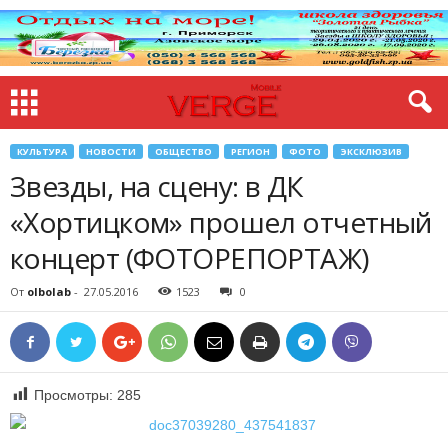
КУЛЬТУРА
НОВОСТИ
ОБЩЕСТВО
РЕГИОН
ФОТО
ЭКСКЛЮЗИВ
Звезды, на сцену: в ДК
«Хортицком» прошел отчетный
концерт (ФОТОРЕПОРТАЖ)
От
olbolab
-
27.05.2016
1523
0
Просмотры:
285