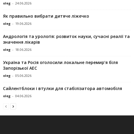
oleg
-
24.06.2026
Як правильно вибрати дитяче ліжечко
oleg
-
19.06.2026
Андрологія та урологія: розвиток науки, сучасні реалії та
значення лікарів
oleg
-
18.06.2026
Україна та Росія оголосили локальне перемир’я біля
Запорізької АЕС
oleg
-
05.06.2026
Сайлентблоки і втулки для стабілізатора автомобіля
oleg
-
04.06.2026