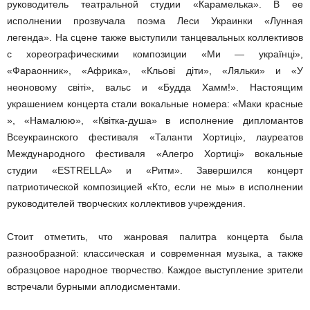
руководитель театральной студии «Карамелька». В ее
исполнении прозвучала поэма Леси Украинки «Лунная
легенда». На сцене также выступили танцевальных коллективов
с хореографическими композиции «Ми — українці»,
«Фараонник», «Африка», «Кльові діти», «Ляльки» и «У
неоновому світі», вальс и «Будда Хамм!». Настоящим
украшением концерта стали вокальные номера: «Маки красные
», «Намалюю», «Квітка-душа» в исполнение дипломантов
Всеукраинского фестиваля «Таланти Хортиці», лауреатов
Международного фестиваля «Алегро Хортиці» вокальные
студии «ESTRELLA» и «Ритм». Завершился концерт
патриотической композицией «Кто, если не мы» в исполнении
руководителей творческих коллективов учреждения.
Стоит отметить, что жанровая палитра концерта была
разнообразной: классическая и современная музыка, а также
образцовое народное творчество. Каждое выступление зрители
встречали бурными аплодисментами.