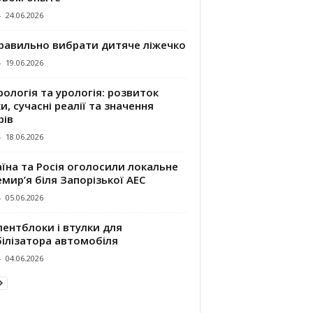
-
24.06.2026
правильно вибрати дитяче ліжечко
-
19.06.2026
ологія та урологія: розвиток
и, сучасні реалії та значення
рів
-
18.06.2026
їна та Росія оголосили локальне
мир’я біля Запорізької АЕС
-
05.06.2026
ентблоки і втулки для
білізатора автомобіля
-
04.06.2026