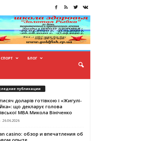
СПОРТ
БЛОГ
следние публикации
тисяч доларів готівкою і «Жигулі-
йка»: що декларує голова
івської МВА Микола Вініченко
-
26.06.2026
an casino: обзор и впечатления об
овом опыте