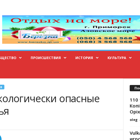
БЩЕСТВО
ПРОИСШЕСТВИЯ
ИСТОРИЯ
КУЛЬТУРА
В
По
кологически опасные
110 
Копі
ья
Оріх
oleg
Vulk
игр