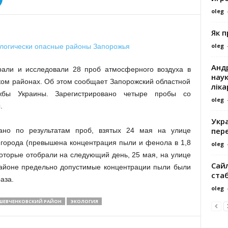
oleg
Як 
oleg
Андр
али и исследовали 28 проб атмосферного воздуха в
наук
ком районах. Об этом сообщает Запорожский областной
ліка
ужбы Украины. Зарегистрировано четыре пробы со
oleg
.
Укра
пере
но по результатам проб, взятых 24 мая на улице
города (превышена концентрация пыли и фенола в 1,8
oleg
 которые отобрали на следующий день, 25 мая, на улице
Сайл
айоне предельно допустимые концентрации пыли были
ста
аза.
oleg
ШЕВЧЕНКОВСКИЙ РАЙОН
ЭКОЛОГИЯ