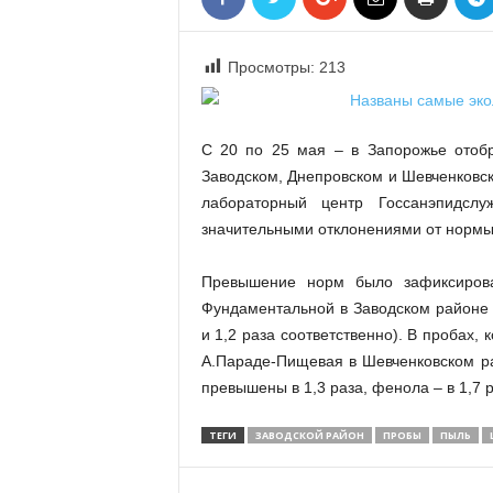
«
В
Е
Просмотры:
213
Р
Ж
Е
С 20 по 25 мая – в Запорожье отобр
»
Заводском, Днепровском и Шевченковс
лабораторный центр Госсанэпидсл
значительными отклонениями от нормы
Превышение норм было зафиксирова
Фундаментальной в Заводском районе 
и 1,2 раза соответственно). В пробах,
А.Параде-Пищевая в Шевченковском р
превышены в 1,3 раза, фенола – в 1,7 р
ТЕГИ
ЗАВОДСКОЙ РАЙОН
ПРОБЫ
ПЫЛЬ