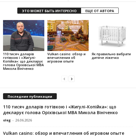
ЭТО МОЖЕТ БЫТЬ ИНТЕРЕСНО
ЕЩЕ ОТ АВТОРА
110 тисяч доларів
Vulkan casino: обзор и
Як правильно вибрати
готівкою і «Жигулі-
впечатления об
дитяче ліжечко
Копійка»: що декларує
игровом опыте
голова Оріхівської МВА
Микола Вініченко
Последние публикации
110 тисяч доларів готівкою і «Жигулі-Копійка»: що
декларує голова Оріхівської МВА Микола Вініченко
oleg
-
26.06.2026
Vulkan casino: обзор и впечатления об игровом опыте