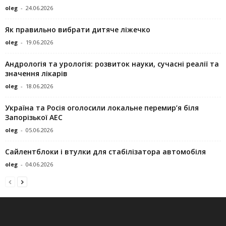
oleg
-
24.06.2026
Як правильно вибрати дитяче ліжечко
oleg
-
19.06.2026
Андрологія та урологія: розвиток науки, сучасні реалії та
значення лікарів
oleg
-
18.06.2026
Україна та Росія оголосили локальне перемир’я біля
Запорізької АЕС
oleg
-
05.06.2026
Сайлентблоки і втулки для стабілізатора автомобіля
oleg
-
04.06.2026