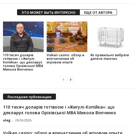
ЭТО МОЖЕТ БЫТЬ ИНТЕРЕСНО
ЕЩЕ ОТ АВТОРА
110 тисяч доларів
Vulkan casino: обзор и
Як правильно вибрати
готівкою і «Жигулі-
впечатления об
дитяче ліжечко
Копійка»: що декларує
игровом опыте
голова Оріхівської МВА
Микола Вініченко
Последние публикации
110 тисяч доларів готівкою і «Жигулі-Копійка»: що
декларує голова Оріхівської МВА Микола Вініченко
oleg
-
26.06.2026
Vulkan casino: обзор и впечатления об игровом опыте