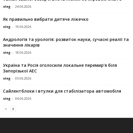
oleg
-
24.06.2026
Як правильно вибрати дитяче ліжечко
oleg
-
19.06.2026
Андрологія та урологія: розвиток науки, сучасні реалії та
значення лікарів
oleg
-
18.06.2026
Україна та Росія оголосили локальне перемир’я біля
Запорізької АЕС
oleg
-
05.06.2026
Сайлентблоки і втулки для стабілізатора автомобіля
oleg
-
04.06.2026