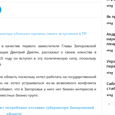
oleg
Як 
oleg
Андр
наук
ліка
в качестве первого заместителя Главы Запорожской
oleg
рации Дмитрий Давтян, рассказал о своем членстве в
10 году он вступил в эту политическую силу, поскольку
Укра
й.
пере
oleg
ю область поскольку хотел работать на государственной
Сайл
н не хотел устраиваться из-за возможного конфликта
ста
обавил, что в Запорожье у него нет бизнес-интересов и
oleg
местных бизнес-групп.
в» потребовал отставки губернатора Запорожской
области