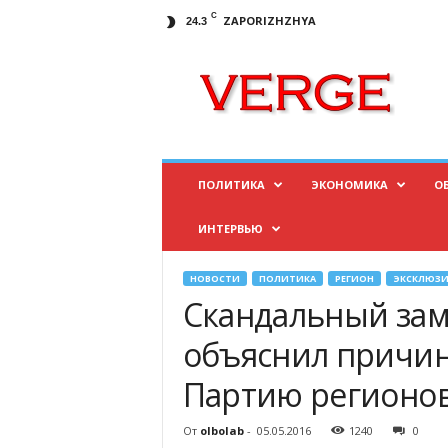
C
ZAPORIZHZHYA
24.3
И
н
ф
о
р
м
а
ПОЛИТИКА
ЭКОНОМИКА
О
ц
и
ИНТЕРВЬЮ
о
н
н
НОВОСТИ
ПОЛИТИКА
РЕГИОН
ЭКСКЛЮЗИ
ы
Скандальный зам
й
п
объяснил причин
о
Партию регионо
р
т
а
От
olbolab
-
05.05.2016
1240
0
л