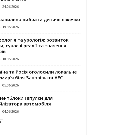
-
24.06.2026
правильно вибрати дитяче ліжечко
-
19.06.2026
ологія та урологія: розвиток
и, сучасні реалії та значення
рів
-
18.06.2026
їна та Росія оголосили локальне
мир’я біля Запорізької АЕС
-
05.06.2026
ентблоки і втулки для
білізатора автомобіля
-
04.06.2026