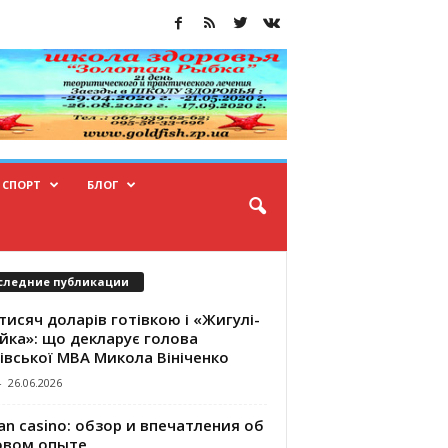
СПОРТ
БЛОГ
следние публикации
тисяч доларів готівкою і «Жигулі-
йка»: що декларує голова
івської МВА Микола Вініченко
-
26.06.2026
an casino: обзор и впечатления об
овом опыте