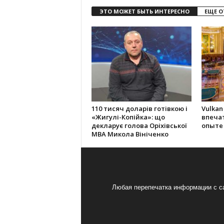
ЭТО МОЖЕТ БЫТЬ ИНТЕРЕСНО
ЕЩЕ О
110 тисяч доларів готівкою і
Vulkan
«Жигулі-Копійка»: що
впеча
декларує голова Оріхівської
опыте
МВА Микола Вініченко
Любая перепечатка информации с са