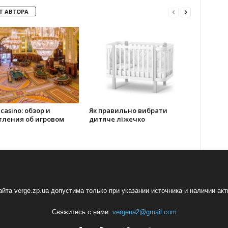
Т АВТОРА
 casino: обзор и
Як правильно вибрати
тления об игровом
дитяче ліжечко
йта verge.zp.ua допустима только при указании источника и наличии ак
Свяжитесь с нами:
vergeua2@gmail.com