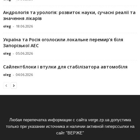
Андрологія та урологія: розвиток науки, сучасні реалії та
значення лікарів
oleg
-
18.06.2026
Україна та Росія оголосили локальне перемир’я біля
Запорізької АЕС
oleg
-
05.06.2026
Сайлентблоки і втулки для стабілізатора автомобіля
oleg
-
04.06.2026
Любая перепечатка информации с сайта verge.zp.ua допустима
только при указании источника и наличии активной гиперссылки на
сайт "ВЕРЖЕ"