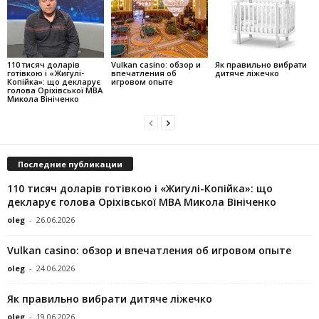
110 тисяч доларів
Vulkan casino: обзор и
Як правильно вибрати
готівкою і «Жигулі-
впечатления об
дитяче ліжечко
Копійка»: що декларує
игровом опыте
голова Оріхівської МВА
Микола Вініченко
Последние публикации
110 тисяч доларів готівкою і «Жигулі-Копійка»: що
декларує голова Оріхівської МВА Микола Вініченко
oleg
-
26.06.2026
Vulkan casino: обзор и впечатления об игровом опыте
oleg
-
24.06.2026
Як правильно вибрати дитяче ліжечко
oleg
-
19.06.2026