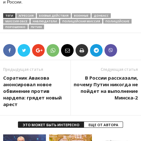
и России.
ТЕГИ
АГРЕССИЯ
БОЕВЫЕ ДЕЙСТВИЯ
ВОЕННЫЕ
ДОНБАСС
МИССИЯ ОБСЕ
НАБЛЮДАТЕЛИ
ПОЛИЦЕЙСКАЯ МИССИЯ
ПОЛИЦЕЙСКИЕ
ПОРОШЕНКО
ПУТИН
Предыдущая статья
Следующая статья
Соратник Авакова
В России рассказали,
анонсировал новое
почему Путин никогда не
обвинение против
пойдет на выполнение
нардепа: грядет новый
Минска-2
арест
ЭТО МОЖЕТ БЫТЬ ИНТЕРЕСНО
ЕЩЕ ОТ АВТОРА