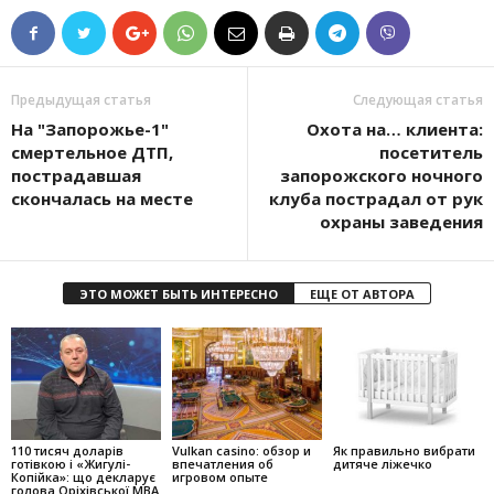
Предыдущая статья
Следующая статья
На "Запорожье-1"
Охота на… клиента:
смертельное ДТП,
посетитель
пострадавшая
запорожского ночного
скончалась на месте
клуба пострадал от рук
охраны заведения
ЭТО МОЖЕТ БЫТЬ ИНТЕРЕСНО
ЕЩЕ ОТ АВТОРА
110 тисяч доларів
Vulkan casino: обзор и
Як правильно вибрати
готівкою і «Жигулі-
впечатления об
дитяче ліжечко
Копійка»: що декларує
игровом опыте
голова Оріхівської МВА