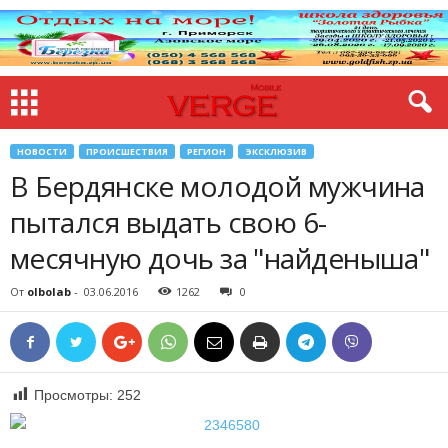
НОВОСТИ
ПРОИСШЕСТВИЯ
РЕГИОН
ЭКСКЛЮЗИВ
В Бердянске молодой мужчина
пытался выдать свою 6-
месячную дочь за "найденыша"
От
olbolab
-
03.06.2016
1262
0
Просмотры:
252