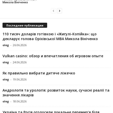
Микола Вініченко
Последние публикации
110 тисяч доларів готівкою і «Жигулі-Копійка»: що
декларує голова Оріхівської МВА Микола Вініченко
oleg
-
26.06.2026
Vulkan casino: обзор и впечатления об игровом опыте
oleg
-
24.06.2026
Як правильно вибрати дитяче ліжечко
oleg
-
19.06.2026
Андрологія та урологія: розвиток науки, сучасні реалії та
значення лікарів
oleg
-
18.06.2026
Україна та Росія оголосили локальне перемир’я біля