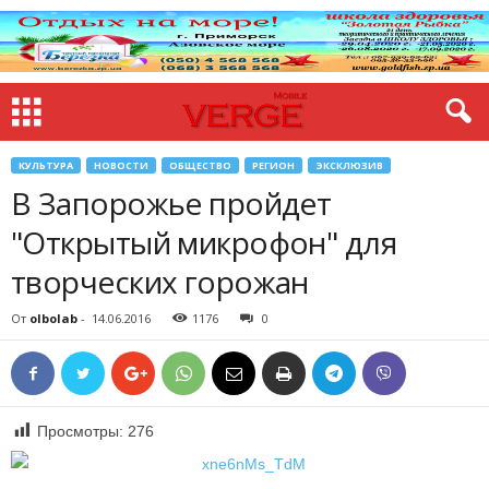
КУЛЬТУРА
НОВОСТИ
ОБЩЕСТВО
РЕГИОН
ЭКСКЛЮЗИВ
В Запорожье пройдет
"Открытый микрофон" для
творческих горожан
От
olbolab
-
14.06.2016
1176
0
Просмотры:
276