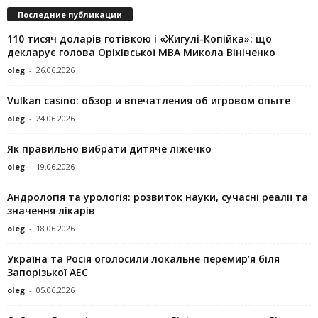
Последние публикации
110 тисяч доларів готівкою і «Жигулі-Копійка»: що
декларує голова Оріхівської МВА Микола Вініченко
oleg
-
26.06.2026
Vulkan casino: обзор и впечатления об игровом опыте
oleg
-
24.06.2026
Як правильно вибрати дитяче ліжечко
oleg
-
19.06.2026
Андрологія та урологія: розвиток науки, сучасні реалії та
значення лікарів
oleg
-
18.06.2026
Україна та Росія оголосили локальне перемир’я біля
Запорізької АЕС
oleg
-
05.06.2026