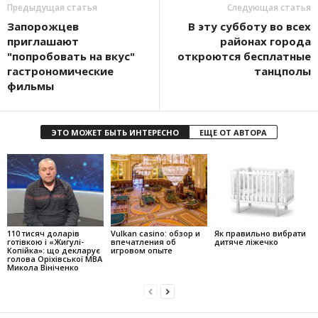
Предыдущая статья
Следующая статья
Запорожцев
В эту субботу во всех
приглашают
районах города
"попробовать на вкус"
откроются бесплатные
гастрономические
танцполы
фильмы
ЭТО МОЖЕТ БЫТЬ ИНТЕРЕСНО
ЕЩЕ ОТ АВТОРА
110 тисяч доларів
Vulkan casino: обзор и
Як правильно вибрати
готівкою і «Жигулі-
впечатления об
дитяче ліжечко
Копійка»: що декларує
игровом опыте
голова Оріхівської МВА
Микола Вініченко