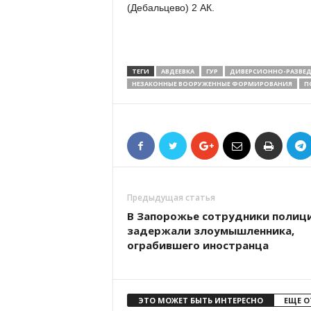
(Дебальцево) 2 АК.
ТЕГИ
АВДЕЕВКА
ГУР
ДИВЕРСИОННО-РАЗВЕД
НЕЗАКОННЫЕ ВООРУЖЕННЫЕ ФОРМИРОВАНИЯ
П
Предыдущая статья
В Запорожье сотрудники полиц
задержали злоумышленника,
ограбившего иностранца
ЭТО МОЖЕТ БЫТЬ ИНТЕРЕСНО
ЕЩЕ О