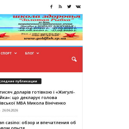
СПОРТ
БЛОГ
следние публикации
тисяч доларів готівкою і «Жигулі-
йка»: що декларує голова
івської МВА Микола Вініченко
-
26.06.2026
an casino: обзор и впечатления об
овом опыте