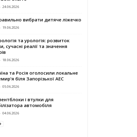
-
24.06.2026
правильно вибрати дитяче ліжечко
-
19.06.2026
ологія та урологія: розвиток
и, сучасні реалії та значення
рів
-
18.06.2026
їна та Росія оголосили локальне
мир’я біля Запорізької АЕС
-
05.06.2026
ентблоки і втулки для
білізатора автомобіля
-
04.06.2026