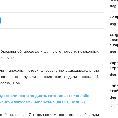
oleg
Як 
oleg
Андр
наук
ліка
) Украины обнародовали данные о потерях незаконных
oleg
е сутки.
Укра
пере
ли нанесены потери диверсионно-разведывательным
oleg
 еще трое получили ранения, они входили в состав 11
еевка) 1 АК.
Сайл
ста
адержали пропагандиста, готовившего «онлайн-
oleg
ченко с жителями Запорожья (ФОТО, ВИДЕО)
е боевиков из 7 отдельной мотострелковой бригады