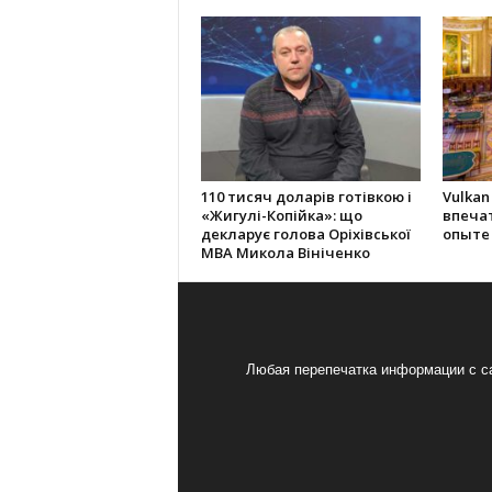
110 тисяч доларів готівкою і
Vulkan
«Жигулі-Копійка»: що
впеча
декларує голова Оріхівської
опыте
МВА Микола Вініченко
Любая перепечатка информации с са