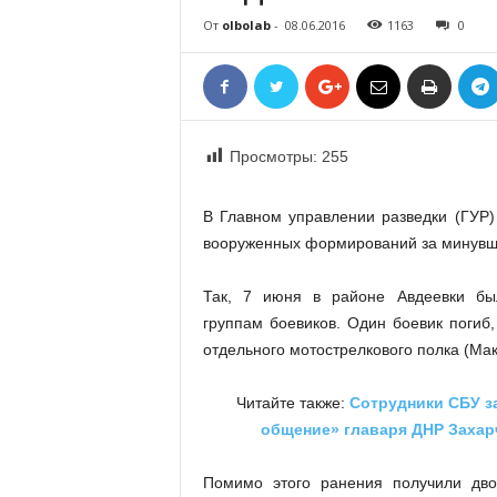
«
От
olbolab
-
08.06.2016
1163
0
В
Е
Р
Ж
Е
Просмотры:
255
»
В Главном управлении разведки (ГУР
вооруженных формирований за минувши
Так, 7 июня в районе Авдеевки бы
группам боевиков. Один боевик погиб,
отдельного мотострелкового полка (Мак
Читайте также:
Сотрудники СБУ з
общение» главаря ДНР Захар
Помимо этого ранения получили дво