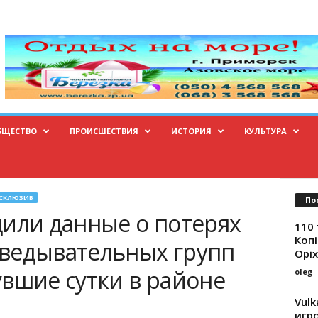
БЩЕСТВО
ПРОИСШЕСТВИЯ
ИСТОРИЯ
КУЛЬТУРА
СКЛЮЗИВ
По
щили данные о потерях
110 
Копі
ведывательных групп
Оріх
увшие сутки в районе
oleg
Vulk
игр