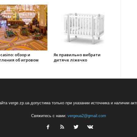
 casino: обзор и
Як правильно вибрати
тления об игровом
дитяче ліжечко
йта verge.zp.ua допустима только при указании источника и наличии ак
Свяжитесь с нами:
vergeua2@gmail.com