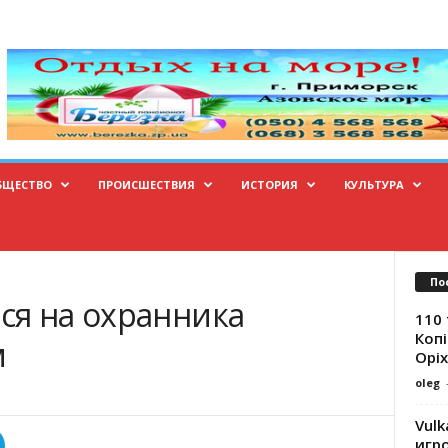
БЩЕСТВО
ПРОИСШЕСТВИЯ
ИСТОРИЯ
КУЛЬТУРА
По
ся на охранника
110 
Копі
м
Оріх
oleg
Vulk
игр