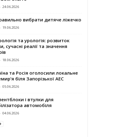
-
24.06.2026
правильно вибрати дитяче ліжечко
-
19.06.2026
ологія та урологія: розвиток
и, сучасні реалії та значення
рів
-
18.06.2026
їна та Росія оголосили локальне
мир’я біля Запорізької АЕС
-
05.06.2026
ентблоки і втулки для
білізатора автомобіля
-
04.06.2026