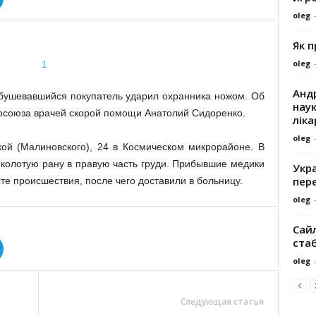
oleg
Як 
oleg
Андр
збушевавшийся покупатель ударил охранника ножом. Об
наук
фсоюза врачей скорой помощи Анатолий Сидоренко.
ліка
oleg
ой (Малиновского), 24 в Космическом микрорайоне. В
 колотую рану в правую часть груди. Прибывшие медики
Укра
пере
е происшествия, после чего доставили в больницу.
oleg
Сайл
ста
oleg
Следующая статья