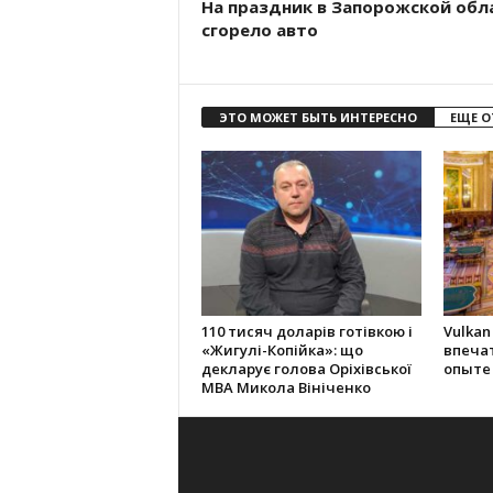
На праздник в Запорожской обл
сгорело авто
ЭТО МОЖЕТ БЫТЬ ИНТЕРЕСНО
ЕЩЕ О
110 тисяч доларів готівкою і
Vulkan
«Жигулі-Копійка»: що
впеча
декларує голова Оріхівської
опыте
МВА Микола Вініченко