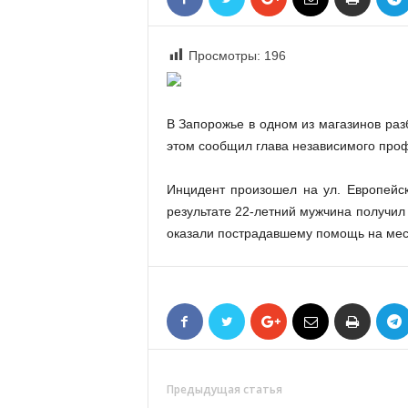
«
В
Е
Просмотры:
196
Р
Ж
Е
В Запорожье в одном из магазинов ра
»
этом сообщил глава независимого про
Инцидент произошел на ул. Европейск
результате 22-летний мужчина получил
оказали пострадавшему помощь на мест
Предыдущая статья