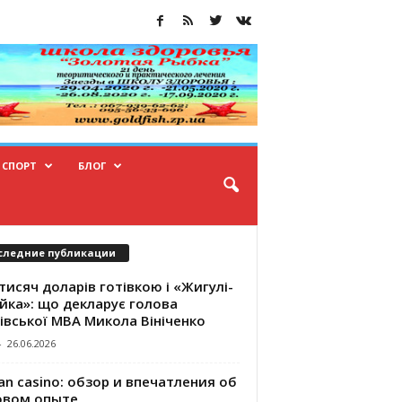
СПОРТ
БЛОГ
следние публикации
тисяч доларів готівкою і «Жигулі-
йка»: що декларує голова
івської МВА Микола Вініченко
-
26.06.2026
an casino: обзор и впечатления об
овом опыте