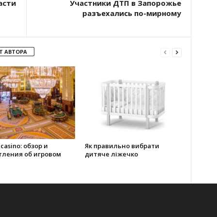
асти
Участники ДТП в Запорожье
разъехались по-мирному
Т АВТОРА
 casino: обзор и
Як правильно вибрати
тления об игровом
дитяче ліжечко