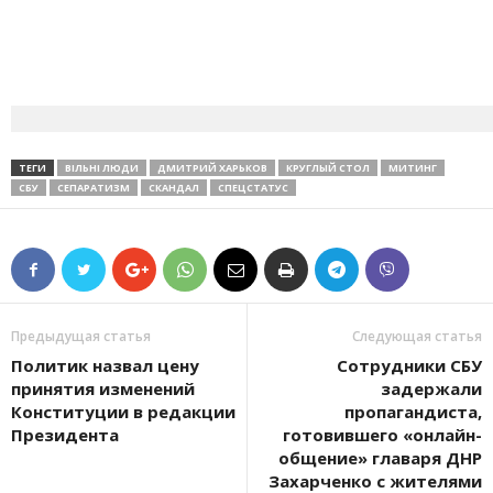
ТЕГИ
ВІЛЬНІ ЛЮДИ
ДМИТРИЙ ХАРЬКОВ
КРУГЛЫЙ СТОЛ
МИТИНГ
СБУ
СЕПАРАТИЗМ
СКАНДАЛ
СПЕЦСТАТУС
Предыдущая статья
Следующая статья
Политик назвал цену
Сотрудники СБУ
принятия изменений
задержали
Конституции в редакции
пропагандиста,
Президента
готовившего «онлайн-
общение» главаря ДНР
Захарченко с жителями