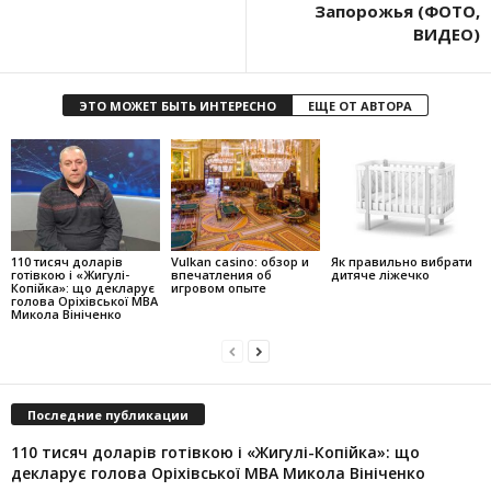
Запорожья (ФОТО,
ВИДЕО)
ЭТО МОЖЕТ БЫТЬ ИНТЕРЕСНО
ЕЩЕ ОТ АВТОРА
110 тисяч доларів
Vulkan casino: обзор и
Як правильно вибрати
готівкою і «Жигулі-
впечатления об
дитяче ліжечко
Копійка»: що декларує
игровом опыте
голова Оріхівської МВА
Микола Вініченко
Последние публикации
110 тисяч доларів готівкою і «Жигулі-Копійка»: що
декларує голова Оріхівської МВА Микола Вініченко