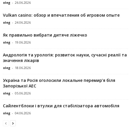
oleg
-
26.06.2026
Vulkan casino: обзор и впечатления об игровом опыте
oleg
-
24.06.2026
Як правильно вибрати дитяче ліжечко
oleg
-
19.06.2026
Андрологія та урологія: розвиток науки, сучасні реалії та
значення лікарів
oleg
-
18.06.2026
Україна та Росія оголосили локальне перемир’я біля
Запорізької АЕС
oleg
-
05.06.2026
Сайлентблоки і втулки для стабілізатора автомобіля
oleg
-
04.06.2026