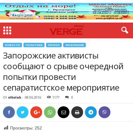
НОВОСТИ
ПОЛИТИКА
РЕГИОН
ЭКСКЛЮЗИВ
Запорожские активисты
сообщают о срыве очередной
попытки провести
сепаратистское мероприятие
От
olbolab
-
08.06.2016
1177
0
Просмотры:
252