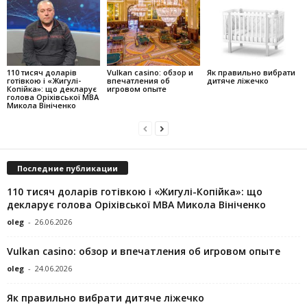
110 тисяч доларів
Vulkan casino: обзор и
Як правильно вибрати
готівкою і «Жигулі-
впечатления об
дитяче ліжечко
Копійка»: що декларує
игровом опыте
голова Оріхівської МВА
Микола Вініченко
Последние публикации
110 тисяч доларів готівкою і «Жигулі-Копійка»: що
декларує голова Оріхівської МВА Микола Вініченко
oleg
-
26.06.2026
Vulkan casino: обзор и впечатления об игровом опыте
oleg
-
24.06.2026
Як правильно вибрати дитяче ліжечко