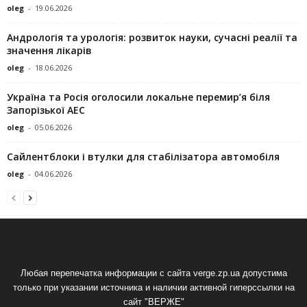
oleg
-
19.06.2026
Андрологія та урологія: розвиток науки, сучасні реалії та
значення лікарів
oleg
-
18.06.2026
Україна та Росія оголосили локальне перемир’я біля
Запорізької АЕС
oleg
-
05.06.2026
Сайлентблоки і втулки для стабілізатора автомобіля
oleg
-
04.06.2026
Любая перепечатка информации с сайта verge.zp.ua допустима
только при указании источника и наличии активной гиперссылки на
сайт "ВЕРЖЕ"