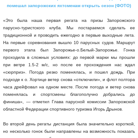
помешал запорожских яхтсменам открыть сезон (ФОТО)
«Это была наша первая регата на призы Запорожского
парусно-туристского клуба. Мы постараемся сделать ее
традиционной и проводить ежегодно в первые выходные лета.
На первые соревнования вышло 10 парусных судов. Маршрут
первого этапа был Запорожье-о.Белый-Запорожье. Гонка
проходила в сложных условиях: до первой марки мы прошли
при ветре 1.5-2 м/с, но после ее прохождения нас ждал
«сюрприз». Погода резко поменялась, и пошел дождь. При
подходе к о. Хортице ветер снова «отключили», и флот полтора
часа дрейфовал на одном месте. После погода и ветер снова
поменялась и спортсмены благополучно добрались до
финиша», — отметил Глава парусной комиссии Запорожской
областной Федерации спортивного туризма Игорь Дрынов.
Во второй день регаты дистанция была значительно короткой,
но несколько гонок были направлены на возможность показать