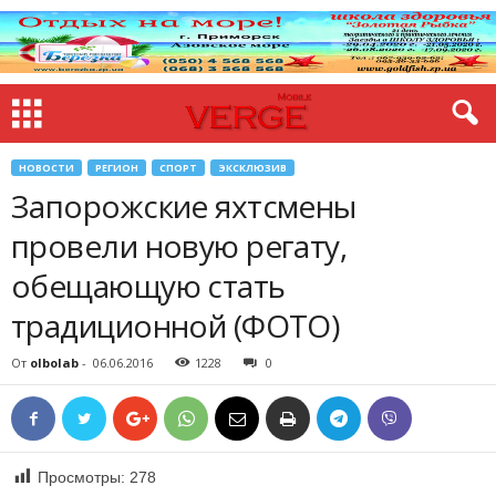
НОВОСТИ
РЕГИОН
СПОРТ
ЭКСКЛЮЗИВ
Запорожские яхтсмены
провели новую регату,
обещающую стать
традиционной (ФОТО)
От
olbolab
-
06.06.2016
1228
0
Просмотры:
278