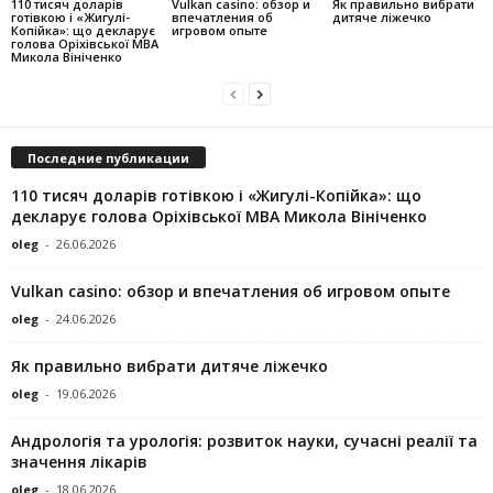
110 тисяч доларів
Vulkan casino: обзор и
Як правильно вибрати
готівкою і «Жигулі-
впечатления об
дитяче ліжечко
Копійка»: що декларує
игровом опыте
голова Оріхівської МВА
Микола Вініченко
Последние публикации
110 тисяч доларів готівкою і «Жигулі-Копійка»: що
декларує голова Оріхівської МВА Микола Вініченко
oleg
-
26.06.2026
Vulkan casino: обзор и впечатления об игровом опыте
oleg
-
24.06.2026
Як правильно вибрати дитяче ліжечко
oleg
-
19.06.2026
Андрологія та урологія: розвиток науки, сучасні реалії та
значення лікарів
oleg
-
18.06.2026