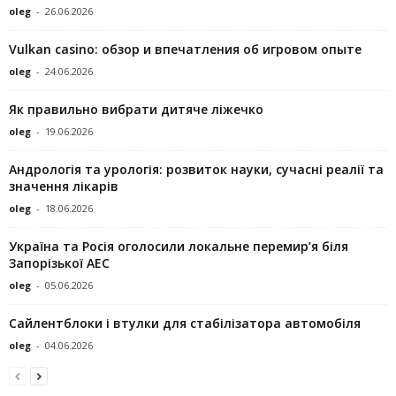
oleg
-
26.06.2026
Vulkan casino: обзор и впечатления об игровом опыте
oleg
-
24.06.2026
Як правильно вибрати дитяче ліжечко
oleg
-
19.06.2026
Андрологія та урологія: розвиток науки, сучасні реалії та
значення лікарів
oleg
-
18.06.2026
Україна та Росія оголосили локальне перемир’я біля
Запорізької АЕС
oleg
-
05.06.2026
Сайлентблоки і втулки для стабілізатора автомобіля
oleg
-
04.06.2026