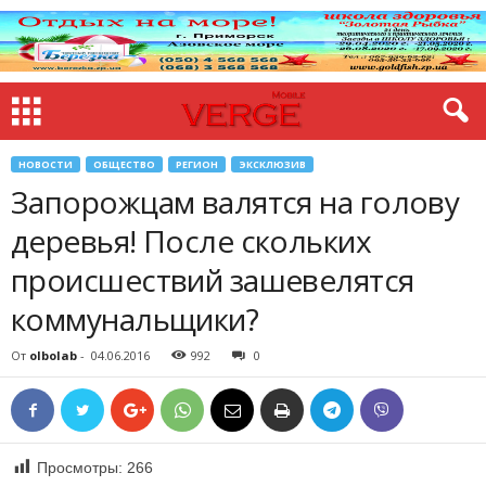
НОВОСТИ
ОБЩЕСТВО
РЕГИОН
ЭКСКЛЮЗИВ
Запорожцам валятся на голову
деревья! После скольких
происшествий зашевелятся
коммунальщики?
От
olbolab
-
04.06.2016
992
0
Просмотры:
266