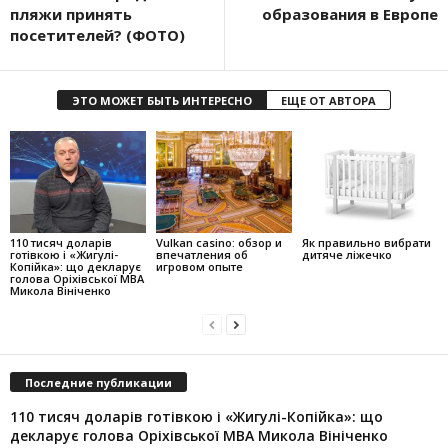
пляжи принять
образования в Европе
посетителей? (ФОТО)
ЭТО МОЖЕТ БЫТЬ ИНТЕРЕСНО
ЕЩЕ ОТ АВТОРА
110 тисяч доларів
Vulkan casino: обзор и
Як правильно вибрати
готівкою і «Жигулі-
впечатления об
дитяче ліжечко
Копійка»: що декларує
игровом опыте
голова Оріхівської МВА
Микола Вініченко
Последние публикации
110 тисяч доларів готівкою і «Жигулі-Копійка»: що
декларує голова Оріхівської МВА Микола Вініченко