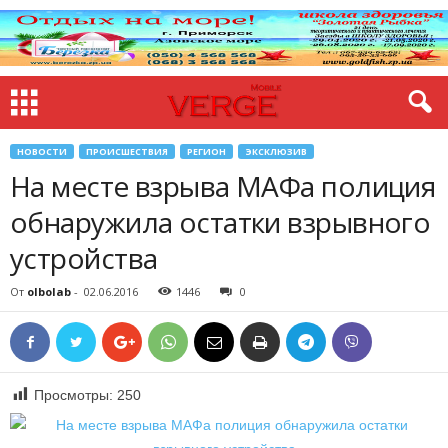
НОВОСТИ
ПРОИСШЕСТВИЯ
РЕГИОН
ЭКСКЛЮЗИВ
На месте взрыва МАФа полиция
обнаружила остатки взрывного
устройства
От
olbolab
-
02.06.2016
1446
0
Просмотры:
250