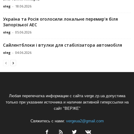
oleg
-
18.06.2026
Україна та Росія оголосили локальне перемир’я біля
Запорізької АЕС
oleg
-
05.06.2026
Сайлентблоки і втулки для стабілізатора автомобіля
oleg
-
04.06.2026
Любая перепечатка информации с сайта verge.zp.ua допустима
только при указании источника и наличии активной гиперссылки на
сайт "ВЕРЖЕ"
Свяжитесь с нами:
vergeua2@gmail.com