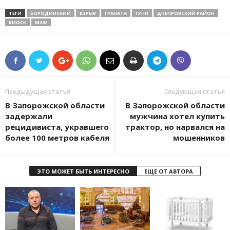
ТЕГИ
БОРОДИНСКИЙ
ВЗРЫВ
ГРАНАТА
ГУНП
ДНЕПРОВСКИЙ РАЙОН
КИОСК
МАФ
Предыдущая статья
Следующая статья
В Запорожской области
В Запорожской области
задержали
мужчина хотел купить
рецидивиста, укравшего
трактор, но нарвался на
более 100 метров кабеля
мошенников
ЭТО МОЖЕТ БЫТЬ ИНТЕРЕСНО
ЕЩЕ ОТ АВТОРА