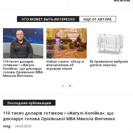
ЭТО МОЖЕТ БЫТЬ ИНТЕРЕСНО
ЕЩЕ ОТ АВТОРА
110 тисяч доларів
Vulkan casino: обзор и
Як правильно вибрати
готівкою і «Жигулі-
впечатления об
дитяче ліжечко
Копійка»: що декларує
игровом опыте
голова Оріхівської МВА
Микола Вініченко
Последние публикации
110 тисяч доларів готівкою і «Жигулі-Копійка»: що
декларує голова Оріхівської МВА Микола Вініченко
oleg
-
26.06.2026