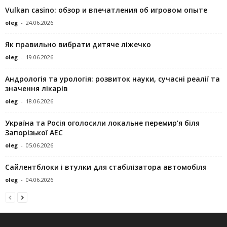
Vulkan casino: обзор и впечатления об игровом опыте
oleg
-
24.06.2026
Як правильно вибрати дитяче ліжечко
oleg
-
19.06.2026
Андрологія та урологія: розвиток науки, сучасні реалії та
значення лікарів
oleg
-
18.06.2026
Україна та Росія оголосили локальне перемир’я біля
Запорізької АЕС
oleg
-
05.06.2026
Сайлентблоки і втулки для стабілізатора автомобіля
oleg
-
04.06.2026