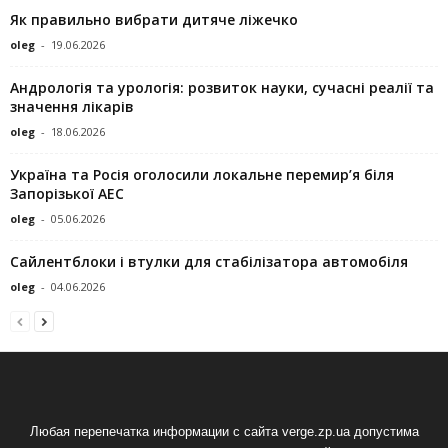
Як правильно вибрати дитяче ліжечко
oleg
-
19.06.2026
Андрологія та урологія: розвиток науки, сучасні реалії та
значення лікарів
oleg
-
18.06.2026
Україна та Росія оголосили локальне перемир’я біля
Запорізької АЕС
oleg
-
05.06.2026
Сайлентблоки і втулки для стабілізатора автомобіля
oleg
-
04.06.2026
Любая перепечатка информации с сайта verge.zp.ua допустима