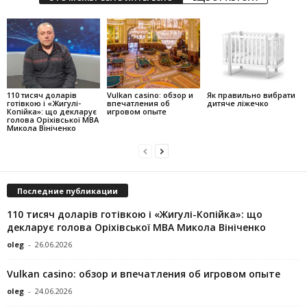
110 тисяч доларів
Vulkan casino: обзор и
Як правильно вибрати
готівкою і «Жигулі-
впечатления об
дитяче ліжечко
Копійка»: що декларує
игровом опыте
голова Оріхівської МВА
Микола Вініченко
Последние публикации
110 тисяч доларів готівкою і «Жигулі-Копійка»: що
декларує голова Оріхівської МВА Микола Вініченко
oleg
-
26.06.2026
Vulkan casino: обзор и впечатления об игровом опыте
oleg
-
24.06.2026