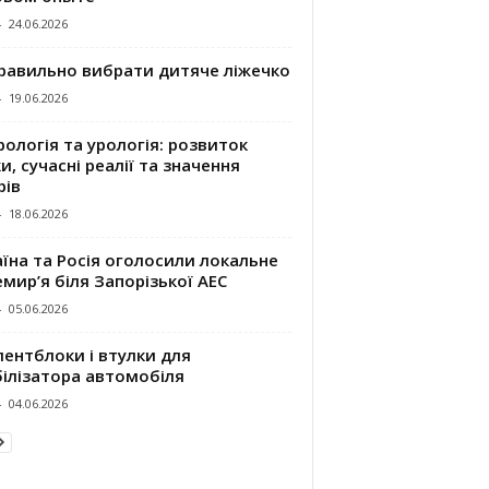
-
24.06.2026
правильно вибрати дитяче ліжечко
-
19.06.2026
ологія та урологія: розвиток
и, сучасні реалії та значення
рів
-
18.06.2026
їна та Росія оголосили локальне
мир’я біля Запорізької АЕС
-
05.06.2026
ентблоки і втулки для
білізатора автомобіля
-
04.06.2026