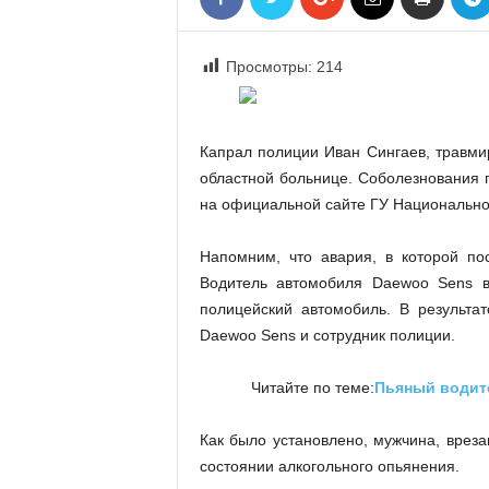
«
В
Е
Просмотры:
214
Р
Ж
Е
Капрал полиции Иван Сингаев, травми
»
областной больнице. Соболезнования 
на официальной сайте ГУ Национально
Напомним, что авария, в которой по
Водитель автомобиля Daewoo Sens в
полицейский автомобиль. В результа
Daewoo Sens и сотрудник полиции.
Читайте по теме:
Пьяный водит
Как было установлено, мужчина, врез
состоянии алкогольного опьянения.