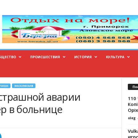
БЩЕСТВО
ПРОИСШЕСТВИЯ
ИСТОРИЯ
КУЛЬТУРА
ЕГИОН
ЭКСКЛЮЗИВ
По
страшной аварии
110 
Копі
р в больнице
Оріх
oleg
Vulk
игр