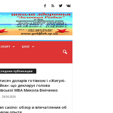
СПОРТ
БЛОГ
следние публикации
тисяч доларів готівкою і «Жигулі-
йка»: що декларує голова
івської МВА Микола Вініченко
-
26.06.2026
an casino: обзор и впечатления об
овом опыте