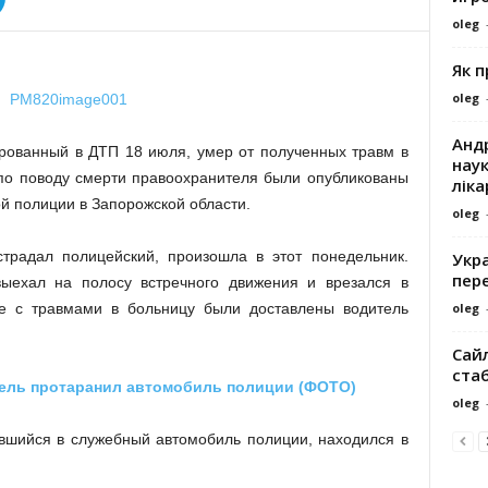
oleg
Як 
oleg
Андр
рованный в ДТП 18 июля, умер от полученных травм в
наук
по поводу смерти правоохранителя были опубликованы
ліка
й полиции в Запорожской области.
oleg
страдал полицейский, произошла в этот понедельник.
Укра
пере
ыехал на полосу встречного движения и врезался в
oleg
те с травмами в больницу были доставлены водитель
Сайл
ста
ель протаранил автомобиль полиции (ФОТО)
oleg
авшийся в служебный автомобиль полиции, находился в