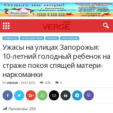
НОВОСТИ
ПРОИСШЕСТВИЯ
РЕГИОН
ЭКСКЛЮЗИВ
Ужасы на улицах Запорожья:
10-летний голодный ребенок на
страже покоя спящей матери-
наркоманки
От
olbolab
-
05.07.2016
1218
0
Просмотры:
253