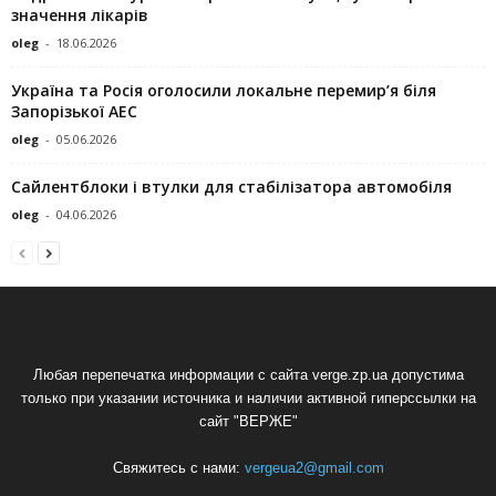
значення лікарів
oleg
-
18.06.2026
Україна та Росія оголосили локальне перемир’я біля
Запорізької АЕС
oleg
-
05.06.2026
Сайлентблоки і втулки для стабілізатора автомобіля
oleg
-
04.06.2026
Любая перепечатка информации с сайта verge.zp.ua допустима
только при указании источника и наличии активной гиперссылки на
сайт "ВЕРЖЕ"
Свяжитесь с нами:
vergeua2@gmail.com