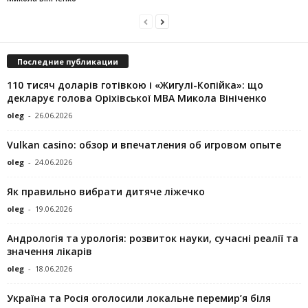
Последние публикации
110 тисяч доларів готівкою і «Жигулі-Копійка»: що
декларує голова Оріхівської МВА Микола Вініченко
oleg
-
26.06.2026
Vulkan casino: обзор и впечатления об игровом опыте
oleg
-
24.06.2026
Як правильно вибрати дитяче ліжечко
oleg
-
19.06.2026
Андрологія та урологія: розвиток науки, сучасні реалії та
значення лікарів
oleg
-
18.06.2026
Україна та Росія оголосили локальне перемир’я біля