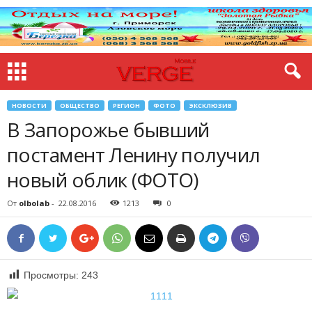
НОВОСТИ
ОБЩЕСТВО
РЕГИОН
ФОТО
ЭКСКЛЮЗИВ
В Запорожье бывший
постамент Ленину получил
новый облик (ФОТО)
От
olbolab
-
22.08.2016
1213
0
Просмотры:
243