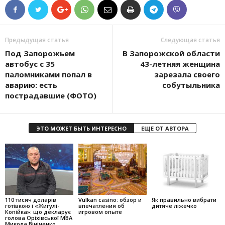
Предыдущая статья
Следующая статья
Под Запорожьем
В Запорожской области
автобус с 35
43-летняя женщина
паломниками попал в
зарезала своего
аварию: есть
собутыльника
пострадавшие (ФОТО)
ЭТО МОЖЕТ БЫТЬ ИНТЕРЕСНО
ЕЩЕ ОТ АВТОРА
110 тисяч доларів
Vulkan casino: обзор и
Як правильно вибрати
готівкою і «Жигулі-
впечатления об
дитяче ліжечко
Копійка»: що декларує
игровом опыте
голова Оріхівської МВА
Микола Вініченко