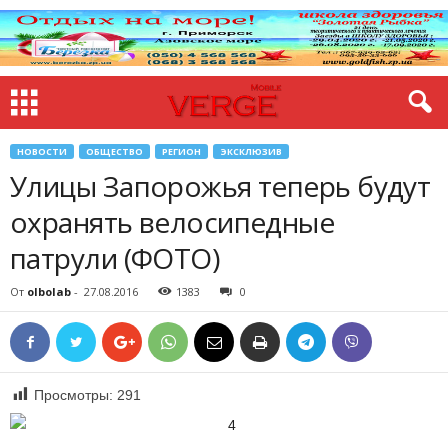
НОВОСТИ
ОБЩЕСТВО
РЕГИОН
ЭКСКЛЮЗИВ
Улицы Запорожья теперь будут
охранять велосипедные
патрули (ФОТО)
От
olbolab
-
27.08.2016
1383
0
Просмотры:
291