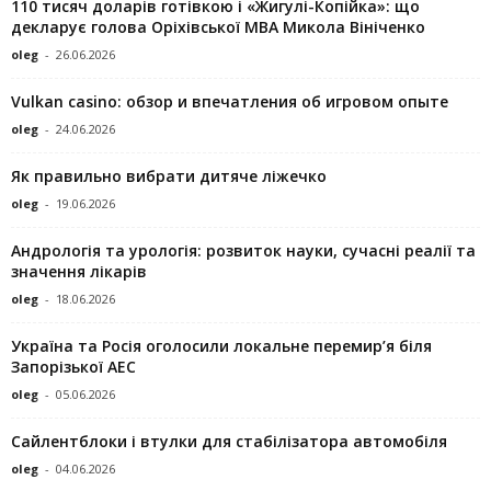
110 тисяч доларів готівкою і «Жигулі-Копійка»: що
декларує голова Оріхівської МВА Микола Вініченко
oleg
-
26.06.2026
Vulkan casino: обзор и впечатления об игровом опыте
oleg
-
24.06.2026
Як правильно вибрати дитяче ліжечко
oleg
-
19.06.2026
Андрологія та урологія: розвиток науки, сучасні реалії та
значення лікарів
oleg
-
18.06.2026
Україна та Росія оголосили локальне перемир’я біля
Запорізької АЕС
oleg
-
05.06.2026
Сайлентблоки і втулки для стабілізатора автомобіля
oleg
-
04.06.2026