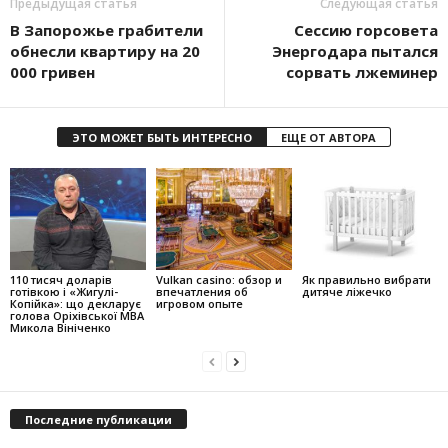
Предыдущая статья
Следующая статья
В Запорожье грабители
Сессию горсовета
обнесли квартиру на 20
Энергодара пытался
000 гривен
сорвать лжеминер
ЭТО МОЖЕТ БЫТЬ ИНТЕРЕСНО
ЕЩЕ ОТ АВТОРА
110 тисяч доларів
Vulkan casino: обзор и
Як правильно вибрати
готівкою і «Жигулі-
впечатления об
дитяче ліжечко
Копійка»: що декларує
игровом опыте
голова Оріхівської МВА
Микола Вініченко
Последние публикации