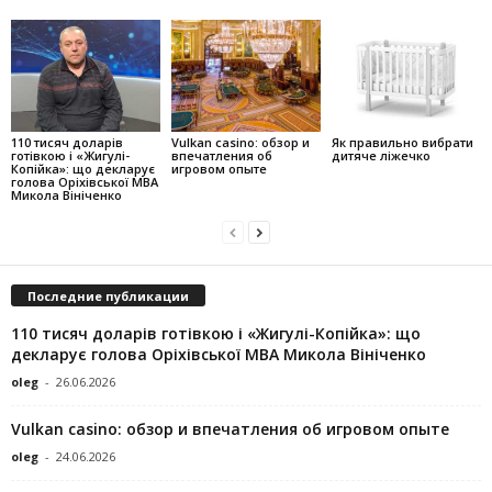
110 тисяч доларів
Vulkan casino: обзор и
Як правильно вибрати
готівкою і «Жигулі-
впечатления об
дитяче ліжечко
Копійка»: що декларує
игровом опыте
голова Оріхівської МВА
Микола Вініченко
Последние публикации
110 тисяч доларів готівкою і «Жигулі-Копійка»: що
декларує голова Оріхівської МВА Микола Вініченко
oleg
-
26.06.2026
Vulkan casino: обзор и впечатления об игровом опыте
oleg
-
24.06.2026