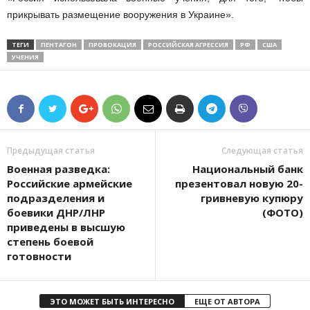
прикрывать размещение вооружения в Украине».
ТЕГИ
ПЕНТАГОН
ПРОВОКАЦИЯ
РОССИЙСКАЯ АГРЕССИЯ
РФ
США
УЧЕНИЯ
Предыдущая статья
Следующая статья
Военная разведка:
Национальный банк
Российские армейские
презентовал новую 20-
подразделения и
гривневую купюру
боевики ДНР/ЛНР
(ФОТО)
приведены в высшую
степень боевой
готовности
ЭТО МОЖЕТ БЫТЬ ИНТЕРЕСНО
ЕЩЕ ОТ АВТОРА