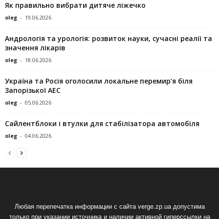
Як правильно вибрати дитяче ліжечко
oleg
-
19.06.2026
Андрологія та урологія: розвиток науки, сучасні реалії та
значення лікарів
oleg
-
18.06.2026
Україна та Росія оголосили локальне перемир’я біля
Запорізької АЕС
oleg
-
05.06.2026
Сайлентблоки і втулки для стабілізатора автомобіля
oleg
-
04.06.2026
Любая перепечатка информации с сайта verge.zp.ua допустима
только при указании источника и наличии активной гиперссылки на