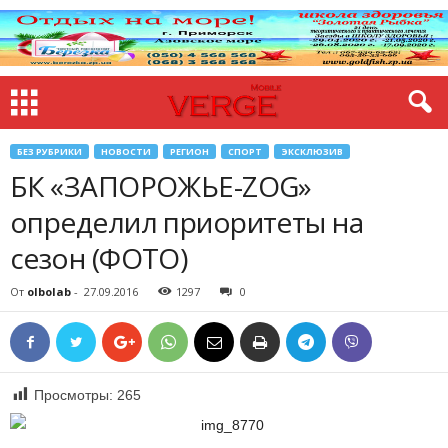
БЕЗ РУБРИКИ
НОВОСТИ
РЕГИОН
СПОРТ
ЭКСКЛЮЗИВ
БК «ЗАПОРОЖЬЕ-ZOG»
определил приоритеты на
сезон (ФОТО)
От
olbolab
-
27.09.2016
1297
0
Просмотры:
265