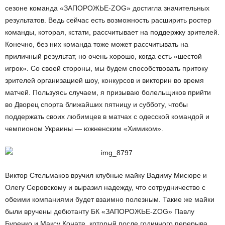
сезоне команда «ЗАПОРОЖЬЕ-ZOG» достигла значительных
результатов. Ведь сейчас есть возможность расширить ростер
команды, которая, кстати, рассчитывает на поддержку зрителей.
Конечно, без них команда тоже может рассчитывать на
приличный результат, но очень хорошо, когда есть «шестой
игрок». Со своей стороны, мы будем способствовать притоку
зрителей организацией шоу, конкурсов и викторин во время
матчей. Пользуясь случаем, я призываю болельщиков прийти
во Дворец спорта ближайших пятницу и субботу, чтобы
поддержать своих любимцев в матчах с одесской командой и
чемпионом Украины — южненским «Химиком».
Виктор Стельмаков вручил клубные майку Вадиму Мисюре и
Олегу Серовскому и выразил надежду, что сотрудничество с
обеими компаниями будет взаимно полезным. Такие же майки
были вручены дебютанту БК «ЗАПОРОЖЬЕ-ZOG» Павлу
Буренко и Максу Конате, который после годичного перерыва