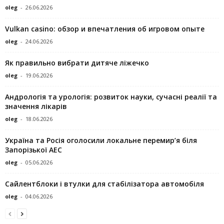
oleg
-
26.06.2026
Vulkan casino: обзор и впечатления об игровом опыте
oleg
-
24.06.2026
Як правильно вибрати дитяче ліжечко
oleg
-
19.06.2026
Андрологія та урологія: розвиток науки, сучасні реалії та
значення лікарів
oleg
-
18.06.2026
Україна та Росія оголосили локальне перемир’я біля
Запорізької АЕС
oleg
-
05.06.2026
Сайлентблоки і втулки для стабілізатора автомобіля
oleg
-
04.06.2026