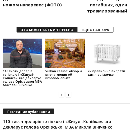
ножом наперевес (ФОТО)
погибших, один
травмированный
ЭТО МОЖЕТ БЫТЬ ИНТЕРЕСНО
ЕЩЕ ОТ АВТОРА
110 тисяч доларів
Vulkan casino: обзор и
Як правильно вибрати
готівкою і «Жигулі-
впечатления об
дитяче ліжечко
Копійка»: що декларує
игровом опыте
голова Оріхівської МВА
Микола Вініченко
Последние публикации
110 тисяч доларів готівкою і «Жигулі-Копійка»: що
декларує голова Оріхівської МВА Микола Вініченко