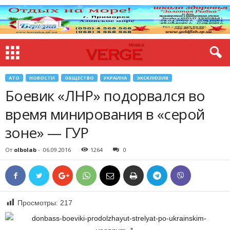
АТО
НОВОСТИ
ОБЩЕСТВО
УКРАИНА
ЭКСКЛЮЗИВ
Боевик «ЛНР» подорвался во
время минирования в «серой
зоне» — ГУР
От
olbolab
-
06.09.2016
1264
0
Просмотры:
217