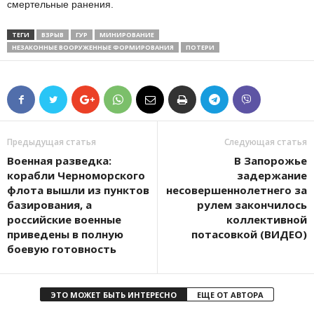
смертельные ранения.
ТЕГИ
ВЗРЫВ
ГУР
МИНИРОВАНИЕ
НЕЗАКОННЫЕ ВООРУЖЕННЫЕ ФОРМИРОВАНИЯ
ПОТЕРИ
Предыдущая статья
Следующая статья
Военная разведка:
В Запорожье
корабли Черноморского
задержание
флота вышли из пунктов
несовершеннолетнего за
базирования, а
рулем закончилось
российские военные
коллективной
приведены в полную
потасовкой (ВИДЕО)
боевую готовность
ЭТО МОЖЕТ БЫТЬ ИНТЕРЕСНО
ЕЩЕ ОТ АВТОРА