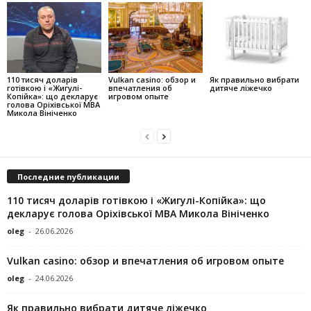
110 тисяч доларів
Vulkan casino: обзор и
Як правильно вибрати
готівкою і «Жигулі-
впечатления об
дитяче ліжечко
Копійка»: що декларує
игровом опыте
голова Оріхівської МВА
Микола Вініченко
Последние публикации
110 тисяч доларів готівкою і «Жигулі-Копійка»: що
декларує голова Оріхівської МВА Микола Вініченко
oleg
-
26.06.2026
Vulkan casino: обзор и впечатления об игровом опыте
oleg
-
24.06.2026
Як правильно вибрати дитяче ліжечко