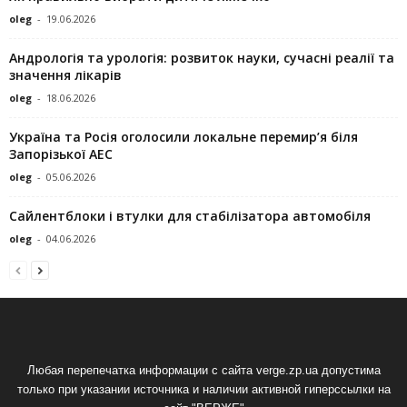
oleg
-
19.06.2026
Андрологія та урологія: розвиток науки, сучасні реалії та
значення лікарів
oleg
-
18.06.2026
Україна та Росія оголосили локальне перемир’я біля
Запорізької АЕС
oleg
-
05.06.2026
Сайлентблоки і втулки для стабілізатора автомобіля
oleg
-
04.06.2026
Любая перепечатка информации с сайта verge.zp.ua допустима
только при указании источника и наличии активной гиперссылки на