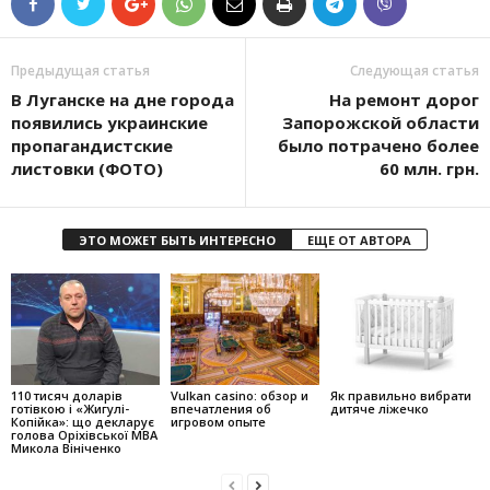
Предыдущая статья
Следующая статья
В Луганске на дне города
На ремонт дорог
появились украинские
Запорожской области
пропагандистские
было потрачено более
листовки (ФОТО)
60 млн. грн.
ЭТО МОЖЕТ БЫТЬ ИНТЕРЕСНО
ЕЩЕ ОТ АВТОРА
110 тисяч доларів
Vulkan casino: обзор и
Як правильно вибрати
готівкою і «Жигулі-
впечатления об
дитяче ліжечко
Копійка»: що декларує
игровом опыте
голова Оріхівської МВА
Микола Вініченко