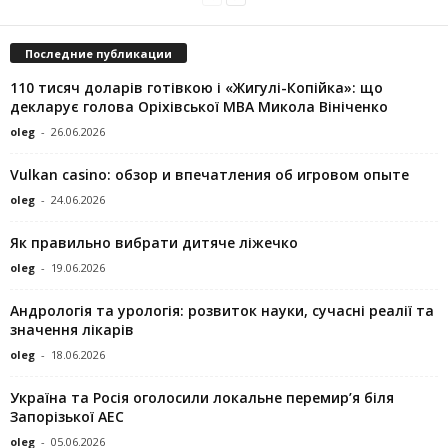
Последние публикации
110 тисяч доларів готівкою і «Жигулі-Копійка»: що
декларує голова Оріхівської МВА Микола Вініченко
oleg
-
26.06.2026
Vulkan casino: обзор и впечатления об игровом опыте
oleg
-
24.06.2026
Як правильно вибрати дитяче ліжечко
oleg
-
19.06.2026
Андрологія та урологія: розвиток науки, сучасні реалії та
значення лікарів
oleg
-
18.06.2026
Україна та Росія оголосили локальне перемир’я біля
Запорізької АЕС
oleg
-
05.06.2026