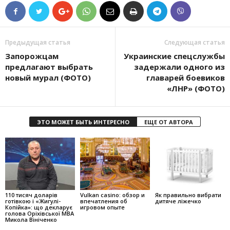
Предыдущая статья
Следующая статья
Запорожцам
Украинские спецслужбы
предлагают выбрать
задержали одного из
новый мурал (ФОТО)
главарей боевиков
«ЛНР» (ФОТО)
ЭТО МОЖЕТ БЫТЬ ИНТЕРЕСНО
ЕЩЕ ОТ АВТОРА
110 тисяч доларів
Vulkan casino: обзор и
Як правильно вибрати
готівкою і «Жигулі-
впечатления об
дитяче ліжечко
Копійка»: що декларує
игровом опыте
голова Оріхівської МВА
Микола Вініченко