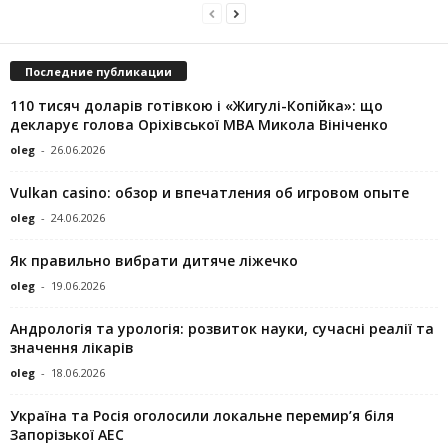
Последние публикации
110 тисяч доларів готівкою і «Жигулі-Копійка»: що
декларує голова Оріхівської МВА Микола Вініченко
oleg
-
26.06.2026
Vulkan casino: обзор и впечатления об игровом опыте
oleg
-
24.06.2026
Як правильно вибрати дитяче ліжечко
oleg
-
19.06.2026
Андрологія та урологія: розвиток науки, сучасні реалії та
значення лікарів
oleg
-
18.06.2026
Україна та Росія оголосили локальне перемир’я біля
Запорізької АЕС