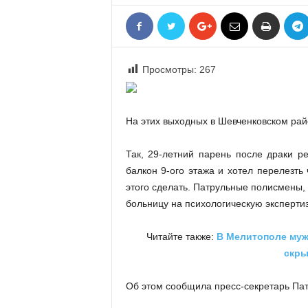
«
В
Е
Р
Просмотры:
267
Ж
Е
»
На этих выходных в Шевченковском рай
Так, 29-летний парень после драки р
балкон 9-ого этажа и хотел перелезть
этого сделать. Патрульные полисмены, 
больницу на психологическую экспертиз
Читайте также:
В Мелитополе мужч
скры
Об этом сообщила пресс-секретарь Па