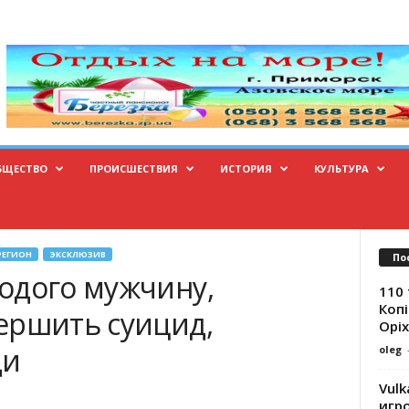
БЩЕСТВО
ПРОИСШЕСТВИЯ
ИСТОРИЯ
КУЛЬТУРА
РЕГИОН
ЭКСКЛЮЗИВ
По
одого мужчину,
110 
Копі
ершить суицид,
Оріх
ди
oleg
Vulk
игр