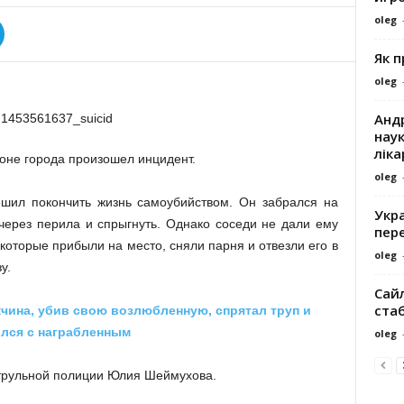
oleg
Як 
oleg
Андр
наук
ліка
оне города произошел инцидент.
oleg
ешил покончить жизнь самоубийством. Он забрался на
Укра
 через перила и спрыгнуть. Однако соседи не дали ему
пере
которые прибыли на место, сняли парня и отвезли его в
oleg
у.
Сайл
ста
ина, убив свою возлюбленную, спрятал труп и
лся с награбленным
oleg
трульной полиции Юлия Шеймухова.