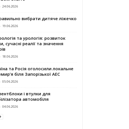
-
24.06.2026
правильно вибрати дитяче ліжечко
-
19.06.2026
ологія та урологія: розвиток
и, сучасні реалії та значення
рів
-
18.06.2026
їна та Росія оголосили локальне
мир’я біля Запорізької АЕС
-
05.06.2026
ентблоки і втулки для
білізатора автомобіля
-
04.06.2026