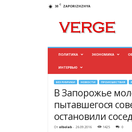
C
ZAPORIZHZHYA
38
И
н
ф
о
р
м
а
ПОЛИТИКА
ЭКОНОМИКА
О
ц
и
ИНТЕРВЬЮ
о
н
н
БЕЗ РУБРИКИ
НОВОСТИ
ПРОИСШЕСТВИЯ
ы
В Запорожье мол
й
п
пытавшегося сов
о
остановили сосе
р
т
а
От
olbolab
-
26.09.2016
1425
0
л