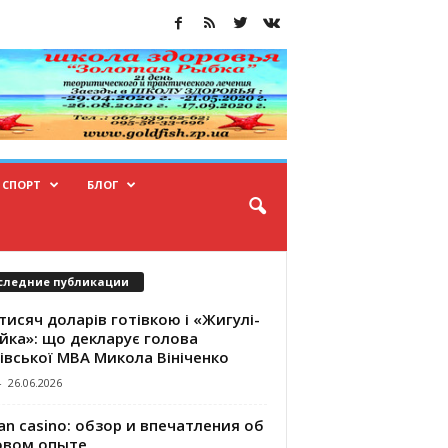
СПОРТ
БЛОГ
следние публикации
тисяч доларів готівкою і «Жигулі-
йка»: що декларує голова
івської МВА Микола Вініченко
-
26.06.2026
an casino: обзор и впечатления об
овом опыте