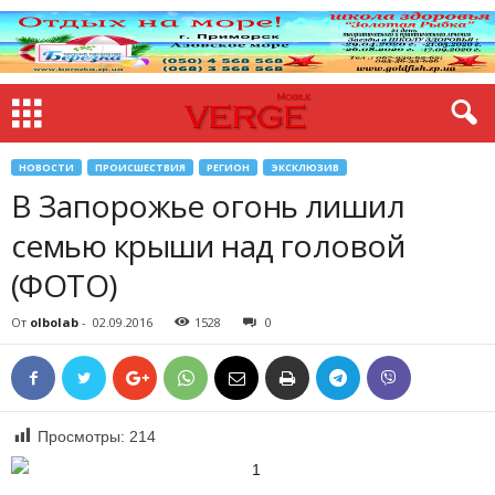
НОВОСТИ
ПРОИСШЕСТВИЯ
РЕГИОН
ЭКСКЛЮЗИВ
В Запорожье огонь лишил
семью крыши над головой
(ФОТО)
От
olbolab
-
02.09.2016
1528
0
Просмотры:
214