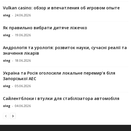
Vulkan casino: обзор и впечатления об игровом опыте
oleg
-
24.06.2026
Як правильно вибрати дитяче ліжечко
oleg
-
19.06.2026
Андрологія та урологія: розвиток науки, сучасні реалії та
значення лікарів
oleg
-
18.06.2026
Україна та Росія оголосили локальне перемир’я біля
Запорізької АЕС
oleg
-
05.06.2026
Сайлентблоки і втулки для стабілізатора автомобіля
oleg
-
04.06.2026