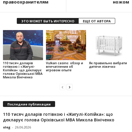
правоохранителям
ножом
ЭТО МОЖЕТ БЫТЬ ИНТЕРЕСНО
ЕЩЕ ОТ АВТОРА
110 тисяч доларів
Vulkan casino: обзор и
Як правильно вибрати
готівкою і «Жигулі-
впечатления об
дитяче ліжечко
Копійка»: що декларує
игровом опыте
голова Оріхівської МВА
Микола Вініченко
Последние публикации
110 тисяч доларів готівкою і «Жигулі-Копійка»: що
декларує голова Оріхівської МВА Микола Вініченко
oleg
-
26.06.2026