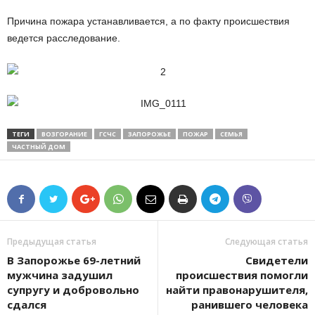
Причина пожара устанавливается, а п
о факту происшествия
ведется расследование.
ТЕГИ
ВОЗГОРАНИЕ
ГСЧС
ЗАПОРОЖЬЕ
ПОЖАР
СЕМЬЯ
ЧАСТНЫЙ ДОМ
Предыдущая статья
Следующая статья
В Запорожье 69-летний
Свидетели
мужчина задушил
происшествия помогли
супругу и добровольно
найти правонарушителя,
сдался
ранившего человека