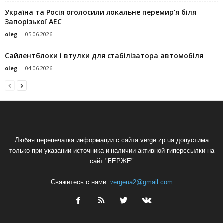
Україна та Росія оголосили локальне перемир’я біля
Запорізької АЕС
oleg
-
05.06.2026
Сайлентблоки і втулки для стабілізатора автомобіля
oleg
-
04.06.2026
Любая перепечатка информации с сайта verge.zp.ua допустима
только при указании источника и наличии активной гиперссылки на
сайт "ВЕРЖЕ"
Свяжитесь с нами:
vergeua2@gmail.com