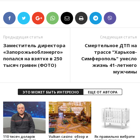
Предыдущая статья
Следующая статья
Заместитель директора
Смертельное ДТП на
«Запорожьеоблэнерго»
трассе "Харьков-
попался на взятке в 250
Симферополь" унесло
тысяч гривен (ФОТО)
жизнь 41-летнего
мужчины
ЭТО МОЖЕТ БЫТЬ ИНТЕРЕСНО
ЕЩЕ ОТ АВТОРА
110 тисяч доларів
Vulkan casino: обзор и
Як правильно вибрати