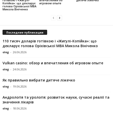
готівкою і «Жигулі-
впечатления об
дитяче ліжечко
Копійка»: що декларує
игровом опыте
голова Оріхівської МВА
Микола Вініченко
Последние публикации
110 тисяч доларів готівкою і «Жигулі-Копійка»: що
декларує голова Оріхівської МВА Микола Вініченко
oleg
-
26.06.2026
Vulkan casino: обзор и впечатления об игровом опыте
oleg
-
24.06.2026
Як правильно вибрати дитяче ліжечко
oleg
-
19.06.2026
Андрологія та урологія: розвиток науки, сучасні реалії та
значення лікарів
oleg
-
18.06.2026