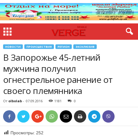
НОВОСТИ
ПРОИСШЕСТВИЯ
РЕГИОН
ЭКСКЛЮЗИВ
В Запорожье 45-летний
мужчина получил
огнестрельное ранение от
своего племянника
От
olbolab
-
07.09.2016
1181
0
Просмотры:
252