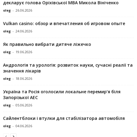
декларує голова Оріхівської МВА Микола Вініченко
oleg
-
26.06.2026
Vulkan casino: обзор и впечатления об игровом опыте
oleg
-
24.06.2026
Як правильно вибрати дитяче ліжечко
oleg
-
19.06.2026
Андрологія та урологія: розвиток науки, сучасні реалії та
значення лікарів
oleg
-
18.06.2026
Україна та Росія оголосили локальне перемир’я біля
Запорізької АЕС
oleg
-
05.06.2026
Сайлентблоки і втулки для стабілізатора автомобіля
oleg
-
04.06.2026