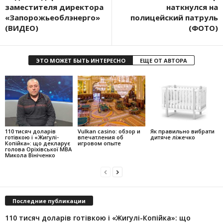
заместителя директора
наткнулся на
«Запорожьеоблэнерго»
полицейский патруль
(ВИДЕО)
(ФОТО)
ЭТО МОЖЕТ БЫТЬ ИНТЕРЕСНО
ЕЩЕ ОТ АВТОРА
110 тисяч доларів
Vulkan casino: обзор и
Як правильно вибрати
готівкою і «Жигулі-
впечатления об
дитяче ліжечко
Копійка»: що декларує
игровом опыте
голова Оріхівської МВА
Микола Вініченко
Последние публикации
110 тисяч доларів готівкою і «Жигулі-Копійка»: що