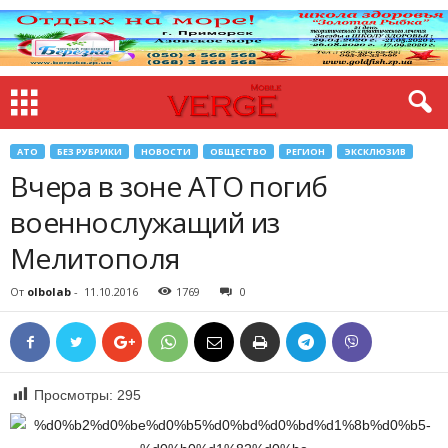
АТО
БЕЗ РУБРИКИ
НОВОСТИ
ОБЩЕСТВО
РЕГИОН
ЭКСКЛЮЗИВ
Вчера в зоне АТО погиб
военнослужащий из
Мелитополя
От
olbolab
-
11.10.2016
1769
0
Просмотры:
295