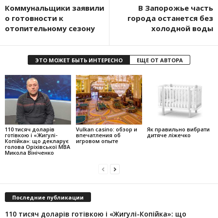
Коммунальщики заявили
В Запорожье часть
о готовности к
города останется без
отопительному сезону
холодной воды
ЭТО МОЖЕТ БЫТЬ ИНТЕРЕСНО
ЕЩЕ ОТ АВТОРА
110 тисяч доларів
Vulkan casino: обзор и
Як правильно вибрати
готівкою і «Жигулі-
впечатления об
дитяче ліжечко
Копійка»: що декларує
игровом опыте
голова Оріхівської МВА
Микола Вініченко
Последние публикации
110 тисяч доларів готівкою і «Жигулі-Копійка»: що