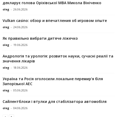
декларує голова Оріхівської МВА Микола Вініченко
oleg
-
26.06.2026
Vulkan casino: обзор и впечатления об игровом опыте
oleg
-
24.06.2026
Як правильно вибрати дитяче ліжечко
oleg
-
19.06.2026
Андрологія та урологія: розвиток науки, сучасні реалії та
значення лікарів
oleg
-
18.06.2026
Україна та Росія оголосили локальне перемир’я біля
Запорізької АЕС
oleg
-
05.06.2026
Сайлентблоки і втулки для стабілізатора автомобіля
oleg
-
04.06.2026