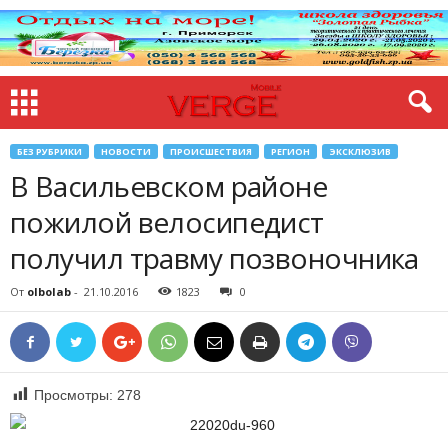
БЕЗ РУБРИКИ
НОВОСТИ
ПРОИСШЕСТВИЯ
РЕГИОН
ЭКСКЛЮЗИВ
В Васильевском районе
пожилой велосипедист
получил травму позвоночника
От
olbolab
-
21.10.2016
1823
0
Просмотры:
278