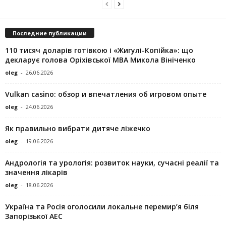
Последние публикации
110 тисяч доларів готівкою і «Жигулі-Копійка»: що
декларує голова Оріхівської МВА Микола Вініченко
oleg
-
26.06.2026
Vulkan casino: обзор и впечатления об игровом опыте
oleg
-
24.06.2026
Як правильно вибрати дитяче ліжечко
oleg
-
19.06.2026
Андрологія та урологія: розвиток науки, сучасні реалії та
значення лікарів
oleg
-
18.06.2026
Україна та Росія оголосили локальне перемир’я біля
Запорізької АЕС