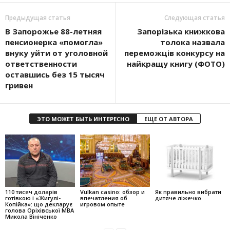
Предыдущая статья
Следующая статья
В Запорожье 88-летняя
Запорізька книжкова
пенсионерка «помогла»
толока назвала
внуку уйти от уголовной
переможців конкурсу на
ответственности
найкращу книгу (ФОТО)
оставшись без 15 тысяч
гривен
ЭТО МОЖЕТ БЫТЬ ИНТЕРЕСНО
ЕЩЕ ОТ АВТОРА
110 тисяч доларів
Vulkan casino: обзор и
Як правильно вибрати
готівкою і «Жигулі-
впечатления об
дитяче ліжечко
Копійка»: що декларує
игровом опыте
голова Оріхівської МВА
Микола Вініченко