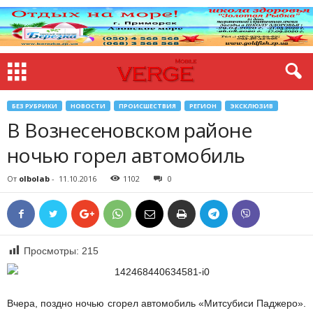
БЕЗ РУБРИКИ
НОВОСТИ
ПРОИСШЕСТВИЯ
РЕГИОН
ЭКСКЛЮЗИВ
В Вознесеновском районе
ночью горел автомобиль
От
olbolab
-
11.10.2016
1102
0
Просмотры:
215
Вчера, поздно ночью сгорел автомобиль «Митсубиси Паджеро».