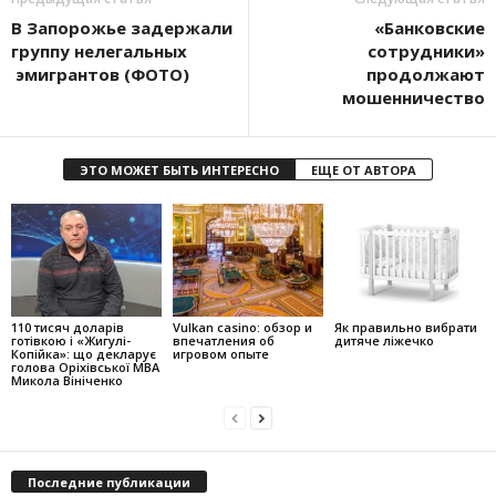
В Запорожье задержали
«Банковские
группу нелегальных
сотрудники»
эмигрантов (ФОТО)
продолжают
мошенничество
ЭТО МОЖЕТ БЫТЬ ИНТЕРЕСНО
ЕЩЕ ОТ АВТОРА
110 тисяч доларів
Vulkan casino: обзор и
Як правильно вибрати
готівкою і «Жигулі-
впечатления об
дитяче ліжечко
Копійка»: що декларує
игровом опыте
голова Оріхівської МВА
Микола Вініченко
Последние публикации