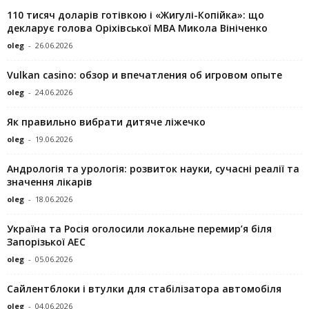
110 тисяч доларів готівкою і «Жигулі-Копійка»: що
декларує голова Оріхівської МВА Микола Вініченко
oleg
-
26.06.2026
Vulkan casino: обзор и впечатления об игровом опыте
oleg
-
24.06.2026
Як правильно вибрати дитяче ліжечко
oleg
-
19.06.2026
Андрологія та урологія: розвиток науки, сучасні реалії та
значення лікарів
oleg
-
18.06.2026
Україна та Росія оголосили локальне перемир’я біля
Запорізької АЕС
oleg
-
05.06.2026
Сайлентблоки і втулки для стабілізатора автомобіля
oleg
-
04.06.2026