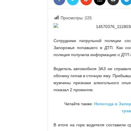
«
В
Е
Просмотры:
225
Р
Ж
Е
Сотрудники патрульной полиции сос
»
Запорожья попавшего в ДТП. Как соо
полиция получила информацию о ДТП в
Водитель автомобиля ЗАЗ не справилс
обочину попав в сточную яму. Прибывш
мужчины признаки алкогольного опья
показал 2 промилле.
Читайте также:
Непогода в Запор
тра
В итоге на горе водителя составили с