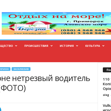
БЩЕСТВО
ПРОИСШЕСТВИЯ
ИСТОРИЯ
КУЛЬТУРА
РЕГИОН
ЭКСКЛЮЗИВ
По
оне нетрезвый водитель
110 
Копі
 (ФОТО)
Оріх
oleg
Vulk
игр