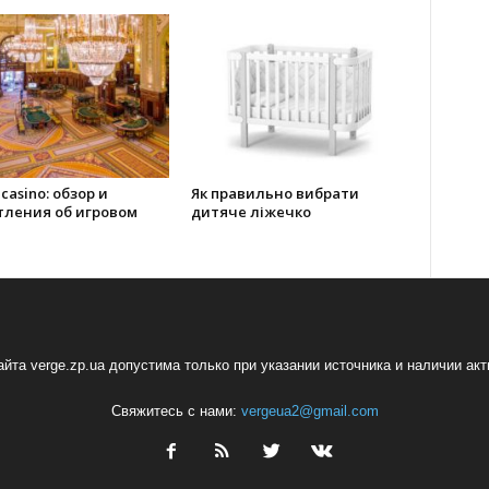
 casino: обзор и
Як правильно вибрати
тления об игровом
дитяче ліжечко
йта verge.zp.ua допустима только при указании источника и наличии ак
Свяжитесь с нами:
vergeua2@gmail.com