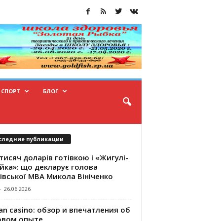
СПОРТ
БЛОГ
следние публикации
тисяч доларів готівкою і «Жигулі-
йка»: що декларує голова
івської МВА Микола Вініченко
-
26.06.2026
an casino: обзор и впечатления об
овом опыте