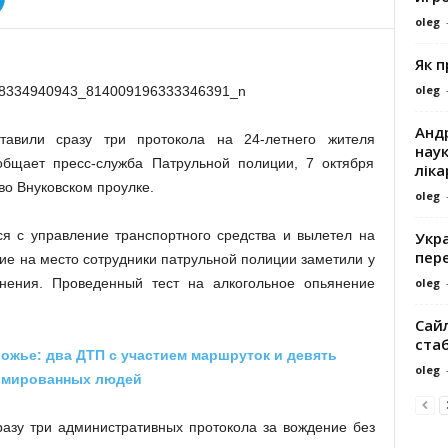
oleg
Як 
oleg
Андр
тавили сразу три протокола на 24-летнего жителя
наук
бщает пресс-служба Патрульной полиции, 7 октября
ліка
о Внуковском проулке.
oleg
я с управление транспортного средства и вылетел на
Укра
пере
ие на место сотрудники патрульной полиции заметили у
oleg
нения. Проведенный тест на алкогольное опьянение
Сайл
ста
ожье: два ДТП с участием маршруток и девять
oleg
вмированных людей
разу три административных протокола за вождение без