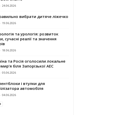
-
24.06.2026
правильно вибрати дитяче ліжечко
-
19.06.2026
ологія та урологія: розвиток
и, сучасні реалії та значення
рів
-
18.06.2026
їна та Росія оголосили локальне
мир’я біля Запорізької АЕС
-
05.06.2026
ентблоки і втулки для
білізатора автомобіля
-
04.06.2026