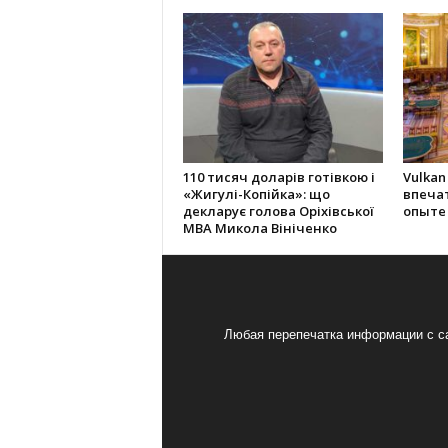
110 тисяч доларів готівкою і
Vulkan
«Жигулі-Копійка»: що
впеча
декларує голова Оріхівської
опыте
МВА Микола Вініченко
Любая перепечатка информации с са