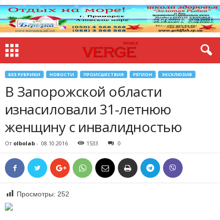
БЕЗ РУБРИКИ
НОВОСТИ
ПРОИСШЕСТВИЯ
РЕГИОН
ЭКСКЛЮЗИВ
В Запорожской области
изнасиловали 31-летнюю
женщину с инвалидностью
От
olbolab
-
08.10.2016
1533
0
Просмотры:
252