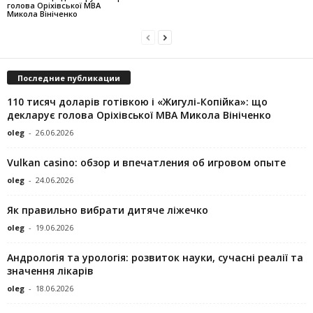
голова Оріхівської МВА
Микола Вініченко
Последние публикации
110 тисяч доларів готівкою і «Жигулі-Копійка»: що
декларує голова Оріхівської МВА Микола Вініченко
oleg
-
26.06.2026
Vulkan casino: обзор и впечатления об игровом опыте
oleg
-
24.06.2026
Як правильно вибрати дитяче ліжечко
oleg
-
19.06.2026
Андрологія та урологія: розвиток науки, сучасні реалії та
значення лікарів
oleg
-
18.06.2026