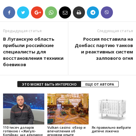
Предыдущая статья
Следующая статья
В Луганскую область
Россия поставила на
прибыли российские
Донбасс партию танков
специалисты для
и реактивных систем
восстановления техники
залпового огня
боевиков
ЭТО МОЖЕТ БЫТЬ ИНТЕРЕСНО
ЕЩЕ ОТ АВТОРА
110 тисяч доларів
Vulkan casino: обзор и
Як правильно вибрати
готівкою і «Жигулі-
впечатления об
дитяче ліжечко
Копійка»: що декларує
игровом опыте