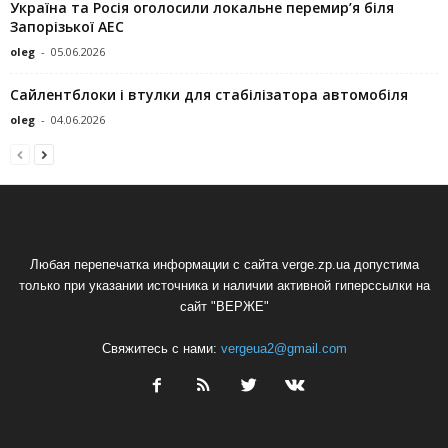
Україна та Росія оголосили локальне перемир’я біля
Запорізької АЕС
oleg
-
05.06.2026
Сайлентблоки і втулки для стабілізатора автомобіля
oleg
-
04.06.2026
Любая перепечатка информации с сайта verge.zp.ua допустима
только при указании источника и наличии активной гиперссылки на
сайт "ВЕРЖЕ"
Свяжитесь с нами:
vergeua2@gmail.com