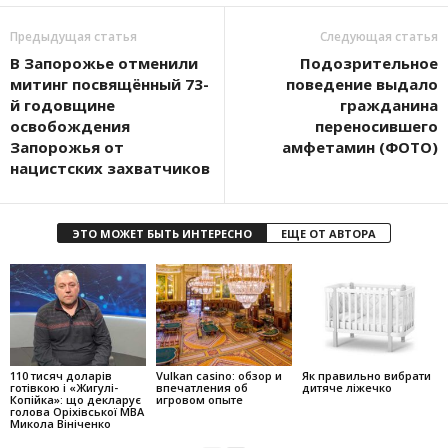
Предыдущая статья
Следующая статья
В Запорожье отменили
Подозрительное
митинг посвящённый 73-
поведение выдало
й годовщине
гражданина
освобождения
переносившего
Запорожья от
амфетамин (ФОТО)
нацистских захватчиков
ЭТО МОЖЕТ БЫТЬ ИНТЕРЕСНО
ЕЩЕ ОТ АВТОРА
110 тисяч доларів
Vulkan casino: обзор и
Як правильно вибрати
готівкою і «Жигулі-
впечатления об
дитяче ліжечко
Копійка»: що декларує
игровом опыте
голова Оріхівської МВА
Микола Вініченко