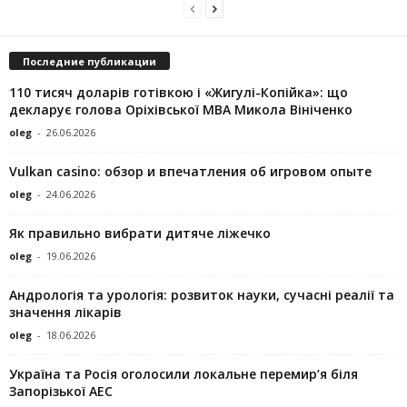
Последние публикации
110 тисяч доларів готівкою і «Жигулі-Копійка»: що
декларує голова Оріхівської МВА Микола Вініченко
oleg
-
26.06.2026
Vulkan casino: обзор и впечатления об игровом опыте
oleg
-
24.06.2026
Як правильно вибрати дитяче ліжечко
oleg
-
19.06.2026
Андрологія та урологія: розвиток науки, сучасні реалії та
значення лікарів
oleg
-
18.06.2026
Україна та Росія оголосили локальне перемир’я біля
Запорізької АЕС