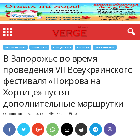
БЕЗ РУБРИКИ
НОВОСТИ
ОБЩЕСТВО
РЕГИОН
ЭКСКЛЮЗИВ
В Запорожье во время
проведения VII Всеукраинского
фестиваля «Покрова на
Хортице» пустят
дополнительные маршрутки
От
olbolab
-
13.10.2016
1349
0