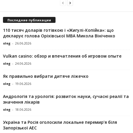
Последние публикации
110 тисяч доларів готівкою і «Жигулі-Копійка»: що
декларує голова Оріхівської МВА Микола Вініченко
oleg
-
26.06.2026
Vulkan casino: обзор и впечатления об игровом опыте
oleg
-
24.06.2026
Як правильно вибрати дитяче ліжечко
oleg
-
19.06.2026
Андрологія та урологія: розвиток науки, сучасні реалії та
значення лікарів
oleg
-
18.06.2026
Україна та Росія оголосили локальне перемир’я біля
Запорізької АЕС