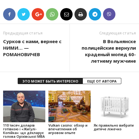
Предыдущая статья
Следующая статья
Сурков с нами, вернее с
В Вольнянске
НИМИ… —
полицейские вернули
РОМАНОВИЧЕВ
краденый мопед 60-
летнему мужчине
ЭТО МОЖЕТ БЫТЬ ИНТЕРЕСНО
ЕЩЕ ОТ АВТОРА
110 тисяч доларів
Vulkan casino: обзор и
Як правильно вибрати
готівкою і «Жигулі-
впечатления об
дитяче ліжечко
Копійка»: що декларує
игровом опыте
голова Оріхівської МВА