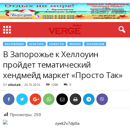
БЕЗ РУБРИКИ
КУЛЬТУРА
НОВОСТИ
РЕГИОН
ЭКСКЛЮЗИВ
В Запорожье к Хеллоуин
пройдет тематический
хендмейд маркет «Просто Так»
От
olbolab
-
26.10.2016
1298
0
Просмотры:
259