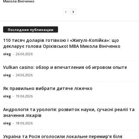
Микола Вініченко
Последние публикации
110 тисяч доларів готівкою і «Жигулі-Копійка»: що
декларує голова Оріхівської МВА Микола Вініченко
oleg
-
26.06.2026
Vulkan casino: обзор и впечатления об игровом опыте
oleg
-
24.06.2026
Як правильно вибрати дитяче ліжечко
oleg
-
19.06.2026
Андрологія та урологія: розвиток науки, сучасні реалії та
значення лікарів
oleg
-
18.06.2026
Україна та Росія оголосили локальне перемир’я біля