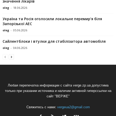
значення лікарів
oleg
-
18.06.2026
Україна та Росія оголосили локальне перемир’я біля
Запорізької АЕС
oleg
-
05.06.2026
Сайлентблоки і втулки для стабілізатора автомобіля
oleg
-
04.06.2026
Любая перепечатка информации с сайта verge.zp.ua допустима
только при указании источника и наличии активной гиперссылки на
сайт "ВЕРЖЕ"
Свяжитесь с нами:
vergeua2@gmail.com