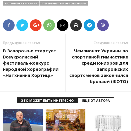
ОСТАНОВКА ГАГАРИНА
ПЕРЕВЕРНУТЫЙ АВТОМОБИЛЬ
Предыдущая статья
Следующая статья
В Запорожье стартует
Чемпионат Украины по
Всеукраинский
спортивной гимнастике
фестиваль-конкурс
среди юниоров для
народной хореографии
запорожских
«Натхнення Хортиці»
спортсменов закончился
бронзой (ФОТО)
ЭТО МОЖЕТ БЫТЬ ИНТЕРЕСНО
ЕЩЕ ОТ АВТОРА