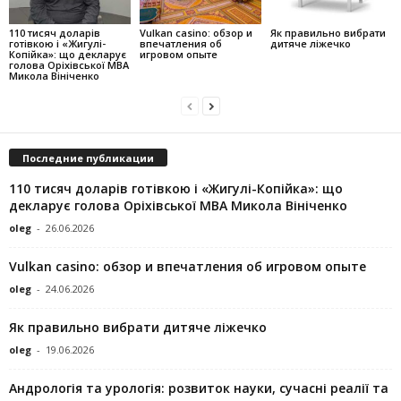
110 тисяч доларів
Vulkan casino: обзор и
Як правильно вибрати
готівкою і «Жигулі-
впечатления об
дитяче ліжечко
Копійка»: що декларує
игровом опыте
голова Оріхівської МВА
Микола Вініченко
Последние публикации
110 тисяч доларів готівкою і «Жигулі-Копійка»: що
декларує голова Оріхівської МВА Микола Вініченко
oleg
-
26.06.2026
Vulkan casino: обзор и впечатления об игровом опыте
oleg
-
24.06.2026
Як правильно вибрати дитяче ліжечко
oleg
-
19.06.2026
Андрологія та урологія: розвиток науки, сучасні реалії та