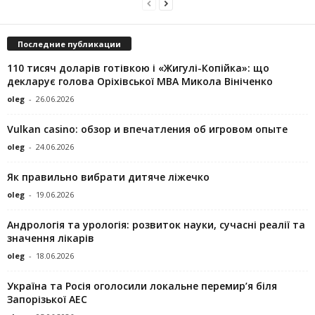
Последние публикации
110 тисяч доларів готівкою і «Жигулі-Копійка»: що
декларує голова Оріхівської МВА Микола Вініченко
oleg
-
26.06.2026
Vulkan casino: обзор и впечатления об игровом опыте
oleg
-
24.06.2026
Як правильно вибрати дитяче ліжечко
oleg
-
19.06.2026
Андрологія та урологія: розвиток науки, сучасні реалії та
значення лікарів
oleg
-
18.06.2026
Україна та Росія оголосили локальне перемир’я біля
Запорізької АЕС