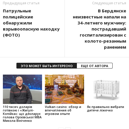
Предыдущая статья
Следующая статья
Патрульные
В Бердянске
полицейские
неизвестные напали на
обнаружили
34-летнего мужчину:
взрывоопасную находку
пострадавший
(ФОТО)
госпитализирован с
колото-резанным
ранением
ЭТО МОЖЕТ БЫТЬ ИНТЕРЕСНО
ЕЩЕ ОТ АВТОРА
110 тисяч доларів
Vulkan casino: обзор и
Як правильно вибрати
готівкою і «Жигулі-
впечатления об
дитяче ліжечко
Копійка»: що декларує
игровом опыте
голова Оріхівської МВА
Микола Вініченко