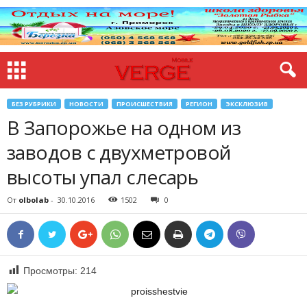
БЕЗ РУБРИКИ
НОВОСТИ
ПРОИСШЕСТВИЯ
РЕГИОН
ЭКСКЛЮЗИВ
В Запорожье на одном из
заводов с двухметровой
высоты упал слесарь
От
olbolab
-
30.10.2016
1502
0
Просмотры:
214