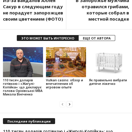
Из-за вандалов Аллея
В Запорожье мужчина
Сакур в следующем году
отравился грибами,
не порадует запорожцев
которые собрал в
своим цветением (ФОТО)
местной посадке
ЭТО МОЖЕТ БЫТЬ ИНТЕРЕСНО
ЕЩЕ ОТ АВТОРА
110 тисяч доларів
Vulkan casino: обзор и
Як правильно вибрати
готівкою і «Жигулі-
впечатления об
дитяче ліжечко
Копійка»: що декларує
игровом опыте
голова Оріхівської МВА
Микола Вініченко
Последние публикации
110 тисяч доларів готівкою і «Жигулі-Копійка»: що