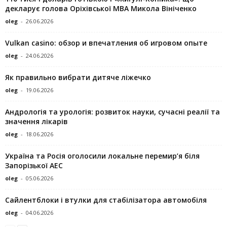
декларує голова Оріхівської МВА Микола Вініченко
oleg
-
26.06.2026
Vulkan casino: обзор и впечатления об игровом опыте
oleg
-
24.06.2026
Як правильно вибрати дитяче ліжечко
oleg
-
19.06.2026
Андрологія та урологія: розвиток науки, сучасні реалії та
значення лікарів
oleg
-
18.06.2026
Україна та Росія оголосили локальне перемир’я біля
Запорізької АЕС
oleg
-
05.06.2026
Сайлентблоки і втулки для стабілізатора автомобіля
oleg
-
04.06.2026