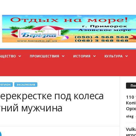
БЩЕСТВО
ПРОИСШЕСТВИЯ
ИСТОРИЯ
КУЛЬТУРА
РЕГИОН
ЭКСКЛЮЗИВ
По
ерекрестке под колеса
110 
Копі
етний мужчина
Оріх
oleg
Vulk
игр