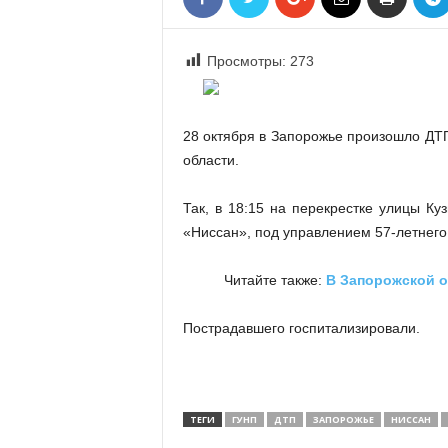
«
В
Е
Просмотры:
273
Р
Ж
Е
28 октября в Запорожье произошло ДТ
»
области.
Так, в 18:15 на перекрестке улицы К
«Ниссан», под управлением 57-летнего
Читайте также:
В Запорожской о
Пострадавшего госпитализировали.
ТЕГИ
ГУНП
ДТП
ЗАПОРОЖЬЕ
НИССАН