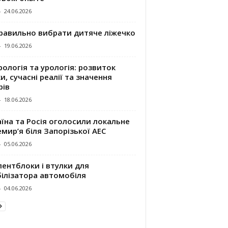
-
24.06.2026
правильно вибрати дитяче ліжечко
-
19.06.2026
ологія та урологія: розвиток
и, сучасні реалії та значення
рів
-
18.06.2026
їна та Росія оголосили локальне
мир’я біля Запорізької АЕС
-
05.06.2026
ентблоки і втулки для
білізатора автомобіля
-
04.06.2026