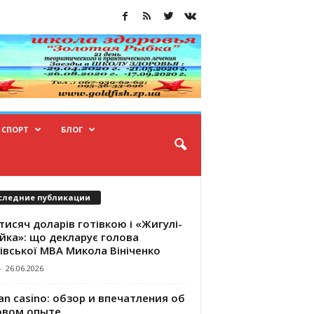
СПОРТ
БЛОГ
следние публикации
тисяч доларів готівкою і «Жигулі-
йка»: що декларує голова
івської МВА Микола Вініченко
-
26.06.2026
an casino: обзор и впечатления об
овом опыте