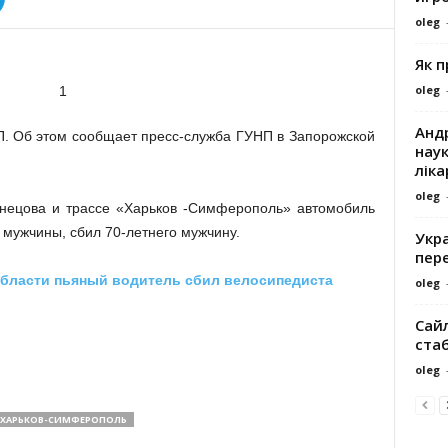
oleg
Як 
oleg
Андр
П. Об этом сообщает пресс-служба ГУНП в Запорожской
наук
ліка
oleg
узнецова и трассе «Харьков -Симферополь» автомобиль
 мужчины, сбил 70-летнего мужчину.
Укра
пере
бласти пьяный водитель сбил велосипедиста
oleg
Сайл
ста
oleg
ХАРЬКОВ-СИМФЕРОПОЛЬ