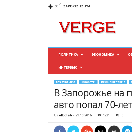
C
ZAPORIZHZHYA
38
И
н
ф
о
р
м
а
ПОЛИТИКА
ЭКОНОМИКА
О
ц
и
ИНТЕРВЬЮ
о
н
н
БЕЗ РУБРИКИ
НОВОСТИ
ПРОИСШЕСТВИЯ
ы
В Запорожье на п
й
п
авто попал 70-л
о
р
От
olbolab
-
29.10.2016
1231
0
т
а
л