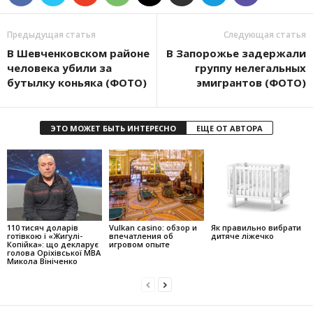
Предыдущая статья
Следующая статья
В Шевченковском районе
В Запорожье задержали
человека убили за
группу нелегальных
бутылку коньяка (ФОТО)
эмигрантов (ФОТО)
ЭТО МОЖЕТ БЫТЬ ИНТЕРЕСНО
ЕЩЕ ОТ АВТОРА
110 тисяч доларів
Vulkan casino: обзор и
Як правильно вибрати
готівкою і «Жигулі-
впечатления об
дитяче ліжечко
Копійка»: що декларує
игровом опыте
голова Оріхівської МВА
Микола Вініченко