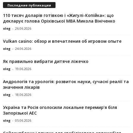
Последние публикации
110 тисяч доларів готівкою і «Жигулі-Копійка»: що
декларує голова Оріхівської МВА Микола Вініченко
oleg
-
26.06.2026
Vulkan casino: обзор и впечатления об игровом опыте
oleg
-
24.06.2026
Як правильно вибрати дитяче ліжечко
oleg
-
19.06.2026
Андрологія та урологія: розвиток науки, сучасні реалії та
значення лікарів
oleg
-
18.06.2026
Україна та Росія оголосили локальне перемир’я біля
Запорізької АЕС
oleg
-
05.06.2026