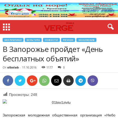
БЕЗ РУБРИКИ
КУЛЬТУРА
НОВОСТИ
РЕГИОН
ЭКСКЛЮЗИВ
В Запорожье пройдет «День
бесплатных объятий»
От
olbolab
-
11.10.2016
1177
0
Просмотры:
248
Запорожская молодежная общественная организация «Небо