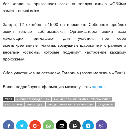
без кордонів» приглашает всех на теплую акцию «Обійми
замість тисячі слів».
Завтра, 12 октября в 15:00 на проспекте Соборном пройдет
акция теплых «обнимашек». Организаторы акции всех
желающих приглашают для участия, при себе
иметь креативные плакаты, воздушные шарики или странные и
веселые костюмы, которые поднимут настроение каждому
прохожему.
Сбор участников на остановке Гагарина (возле магазина «Eva»).
Более подробную информацию можно узнать
здесь.
ТЕГИ
«НЕБО БЕЗ КОРДОНІВ»
АКЦИЯ "ОБІЙМИ ЗАМІСТЬ ТИСЯЧІ СЛІВ"
ЗАПОРОЖЬЕ
МОЛОДЕЖ
ОБЩЕСТВЕННАЯ ОРГАНИЗАЦИЯ
СТУДЕНТЫ