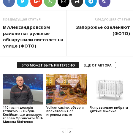
Предыдущая статья
Следующая статья
В Александровском
Запорожье озеленяют
районе патрульные
(ФОТО)
обнаружили пистолет на
улице (ФОТО)
ЭТО МОЖЕТ БЫТЬ ИНТЕРЕСНО
ЕЩЕ ОТ АВТОРА
110 тисяч доларів
Vulkan casino: обзор и
Як правильно вибрати
готівкою і «Жигулі-
впечатления об
дитяче ліжечко
Копійка»: що декларує
игровом опыте
голова Оріхівської МВА
Микола Вініченко