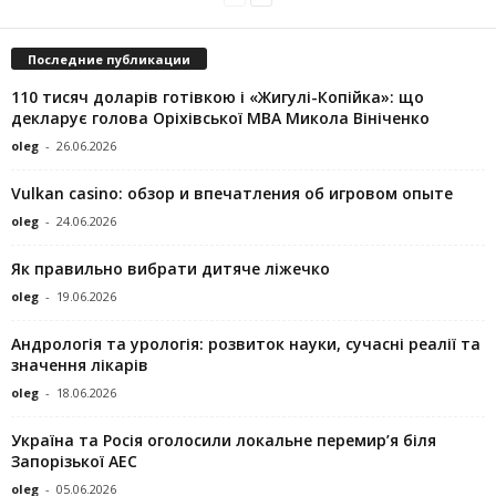
Последние публикации
110 тисяч доларів готівкою і «Жигулі-Копійка»: що
декларує голова Оріхівської МВА Микола Вініченко
oleg
-
26.06.2026
Vulkan casino: обзор и впечатления об игровом опыте
oleg
-
24.06.2026
Як правильно вибрати дитяче ліжечко
oleg
-
19.06.2026
Андрологія та урологія: розвиток науки, сучасні реалії та
значення лікарів
oleg
-
18.06.2026
Україна та Росія оголосили локальне перемир’я біля
Запорізької АЕС
oleg
-
05.06.2026