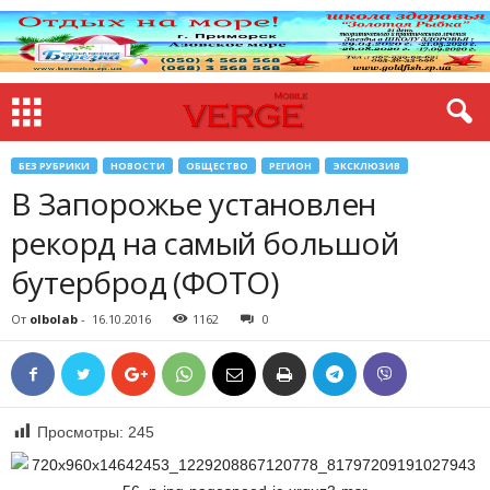
БЕЗ РУБРИКИ
НОВОСТИ
ОБЩЕСТВО
РЕГИОН
ЭКСКЛЮЗИВ
В Запорожье установлен
рекорд на самый большой
бутерброд (ФОТО)
От
olbolab
-
16.10.2016
1162
0
Просмотры:
245