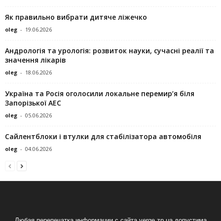
Як правильно вибрати дитяче ліжечко
oleg
-
19.06.2026
Андрологія та урологія: розвиток науки, сучасні реалії та
значення лікарів
oleg
-
18.06.2026
Україна та Росія оголосили локальне перемир’я біля
Запорізької АЕС
oleg
-
05.06.2026
Сайлентблоки і втулки для стабілізатора автомобіля
oleg
-
04.06.2026
Любая перепечатка информации с сайта verge.zp.ua допустима