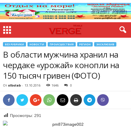
БЕЗ РУБРИКИ
НОВОСТИ
ПРОИСШЕСТВИЯ
РЕГИОН
ЭКСКЛЮЗИВ
В области мужчина хранил на
чердаке «урожай» конопли на
150 тысяч гривен (ФОТО)
От
olbolab
-
13.10.2016
1646
0
Просмотры:
291