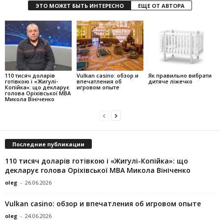
ЭТО МОЖЕТ БЫТЬ ИНТЕРЕСНО
ЕЩЕ ОТ АВТОРА
110 тисяч доларів
Vulkan casino: обзор и
Як правильно вибрати
готівкою і «Жигулі-
впечатления об
дитяче ліжечко
Копійка»: що декларує
игровом опыте
голова Оріхівської МВА
Микола Вініченко
Последние публикации
110 тисяч доларів готівкою і «Жигулі-Копійка»: що
декларує голова Оріхівської МВА Микола Вініченко
oleg
-
26.06.2026
Vulkan casino: обзор и впечатления об игровом опыте
oleg
-
24.06.2026