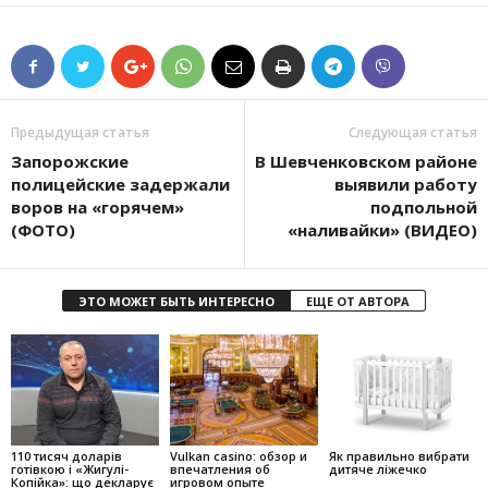
Предыдущая статья
Следующая статья
Запорожские
В Шевченковском районе
полицейские задержали
выявили работу
воров на «горячем»
подпольной
(ФОТО)
«наливайки» (ВИДЕО)
ЭТО МОЖЕТ БЫТЬ ИНТЕРЕСНО
ЕЩЕ ОТ АВТОРА
110 тисяч доларів
Vulkan casino: обзор и
Як правильно вибрати
готівкою і «Жигулі-
впечатления об
дитяче ліжечко
Копійка»: що декларує
игровом опыте