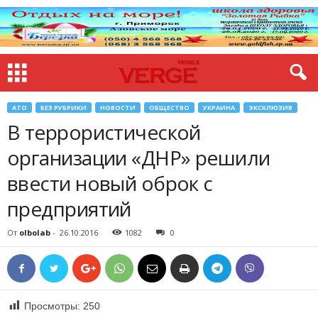
АТО
БЕЗ РУБРИКИ
НОВОСТИ
ОБЩЕСТВО
УКРАИНА
ЭКСКЛЮЗИВ
В террористической
организации «ДНР» решили
ввести новый оброк с
предприятий
От
olbolab
-
26.10.2016
1082
0
Просмотры:
250