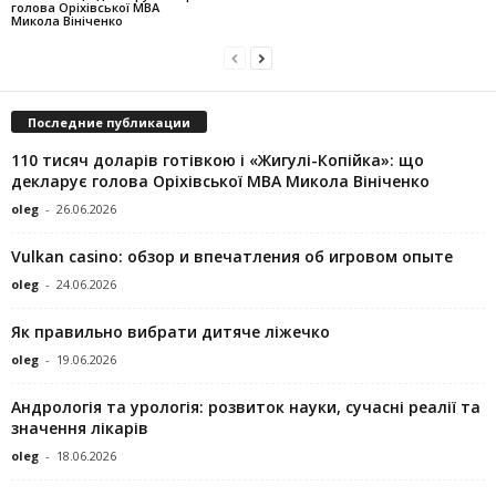
голова Оріхівської МВА
Микола Вініченко
Последние публикации
110 тисяч доларів готівкою і «Жигулі-Копійка»: що
декларує голова Оріхівської МВА Микола Вініченко
oleg
-
26.06.2026
Vulkan casino: обзор и впечатления об игровом опыте
oleg
-
24.06.2026
Як правильно вибрати дитяче ліжечко
oleg
-
19.06.2026
Андрологія та урологія: розвиток науки, сучасні реалії та
значення лікарів
oleg
-
18.06.2026