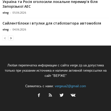
Україна та Росія оголосили локальне перемир’я біля
Запорізької АЕС
oleg
-
05.06.2026
Сайлентблоки і втулки для стабілізатора автомобіля
oleg
-
04.06.2026
Любая перепечатка информации с сайта verge.zp.ua допустима
только при указании источника и наличии активной гиперссылки на
сайт "ВЕРЖЕ"
Свяжитесь с нами:
vergeua2@gmail.com