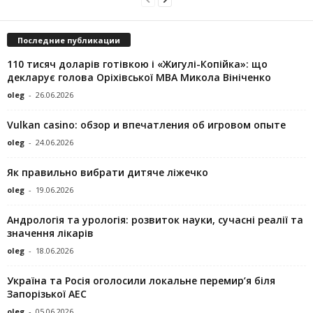
Последние публикации
110 тисяч доларів готівкою і «Жигулі-Копійка»: що
декларує голова Оріхівської МВА Микола Вініченко
oleg
-
26.06.2026
Vulkan casino: обзор и впечатления об игровом опыте
oleg
-
24.06.2026
Як правильно вибрати дитяче ліжечко
oleg
-
19.06.2026
Андрологія та урологія: розвиток науки, сучасні реалії та
значення лікарів
oleg
-
18.06.2026
Україна та Росія оголосили локальне перемир’я біля
Запорізької АЕС
oleg
-
05.06.2026