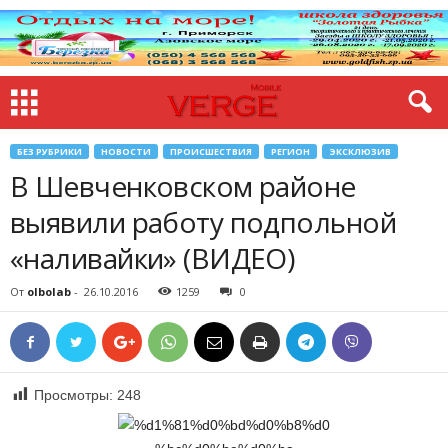
БЕЗ РУБРИКИ
НОВОСТИ
ПРОИСШЕСТВИЯ
РЕГИОН
ЭКСКЛЮЗИВ
В Шевченковском районе
выявили работу подпольной
«наливайки» (ВИДЕО)
От
olbolab
-
26.10.2016
1259
0
Просмотры:
248