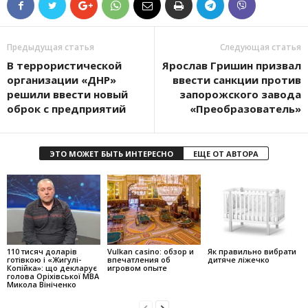
Предыдущая статья
Следующая статья
В террористической
Ярослав Гришин призвал
организации «ДНР»
ввести санкции против
решили ввести новый
запорожского завода
оброк с предприятий
«Преобразователь»
ЭТО МОЖЕТ БЫТЬ ИНТЕРЕСНО
ЕЩЕ ОТ АВТОРА
110 тисяч доларів
Vulkan casino: обзор и
Як правильно вибрати
готівкою і «Жигулі-
впечатления об
дитяче ліжечко
Копійка»: що декларує
игровом опыте
голова Оріхівської МВА
Микола Вініченко